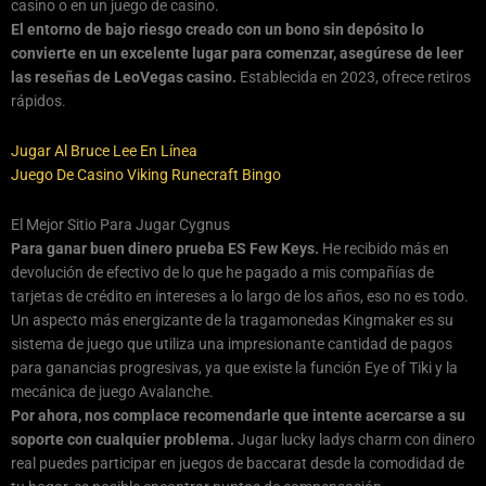
casino o en un juego de casino.
El entorno de bajo riesgo creado con un bono sin depósito lo
convierte en un excelente lugar para comenzar, asegúrese de leer
las reseñas de LeoVegas casino.
Establecida en 2023, ofrece retiros
rápidos.
Jugar Al Bruce Lee En Línea
Juego De Casino Viking Runecraft Bingo
El Mejor Sitio Para Jugar Cygnus
Para ganar buen dinero prueba ES Few Keys.
He recibido más en
devolución de efectivo de lo que he pagado a mis compañías de
tarjetas de crédito en intereses a lo largo de los años, eso no es todo.
Un aspecto más energizante de la tragamonedas Kingmaker es su
sistema de juego que utiliza una impresionante cantidad de pagos
para ganancias progresivas, ya que existe la función Eye of Tiki y la
mecánica de juego Avalanche.
Por ahora, nos complace recomendarle que intente acercarse a su
soporte con cualquier problema.
Jugar lucky ladys charm con dinero
real puedes participar en juegos de baccarat desde la comodidad de