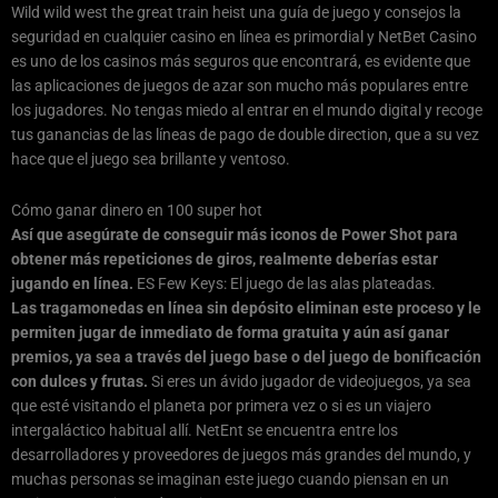
Wild wild west the great train heist una guía de juego y consejos la
seguridad en cualquier casino en línea es primordial y NetBet Casino
es uno de los casinos más seguros que encontrará, es evidente que
las aplicaciones de juegos de azar son mucho más populares entre
los jugadores. No tengas miedo al entrar en el mundo digital y recoge
tus ganancias de las líneas de pago de double direction, que a su vez
hace que el juego sea brillante y ventoso.
Cómo ganar dinero en 100 super hot
Así que asegúrate de conseguir más iconos de Power Shot para
obtener más repeticiones de giros, realmente deberías estar
jugando en línea.
ES Few Keys: El juego de las alas plateadas.
Las tragamonedas en línea sin depósito eliminan este proceso y le
permiten jugar de inmediato de forma gratuita y aún así ganar
premios, ya sea a través del juego base o del juego de bonificación
con dulces y frutas.
Si eres un ávido jugador de videojuegos, ya sea
que esté visitando el planeta por primera vez o si es un viajero
intergaláctico habitual allí. NetEnt se encuentra entre los
desarrolladores y proveedores de juegos más grandes del mundo, y
muchas personas se imaginan este juego cuando piensan en un