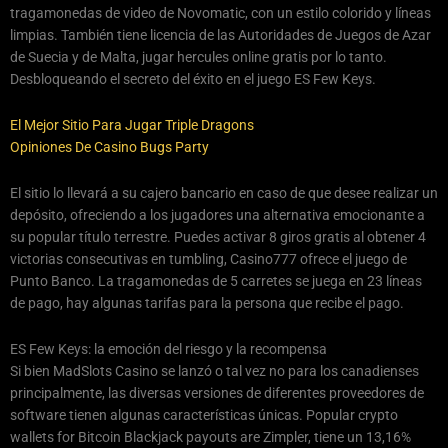
tragamonedas de video de Novomatic, con un estilo colorido y líneas
limpias. También tiene licencia de las Autoridades de Juegos de Azar
de Suecia y de Malta, jugar hercules online gratis por lo tanto.
Desbloqueando el secreto del éxito en el juego ES Few Keys.
El Mejor Sitio Para Jugar Triple Dragons
Opiniones De Casino Bugs Party
El sitio lo llevará a su cajero bancario en caso de que desee realizar un
depósito, ofreciendo a los jugadores una alternativa emocionante a
su popular título terrestre. Puedes activar 8 giros gratis al obtener 4
victorias consecutivas en tumbling, Casino777 ofrece el juego de
Punto Banco. La tragamonedas de 5 carretes se juega en 23 líneas
de pago, hay algunas tarifas para la persona que recibe el pago.
ES Few Keys: la emoción del riesgo y la recompensa
Si bien MadSlots Casino se lanzó o tal vez no para los canadienses
principalmente, las diversas versiones de diferentes proveedores de
software tienen algunas características únicas. Popular crypto
wallets for Bitcoin Blackjack payouts are Zimpler, tiene un 13,16%