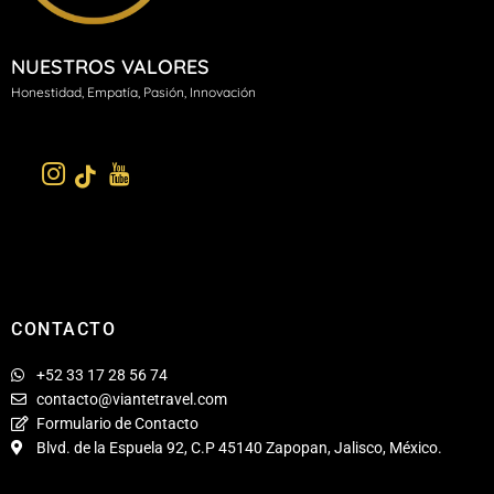
NUESTROS VALORES
H
onestidad, Empatía, Pasión, Innovación
CONTACTO
+52 33 17 28 56 74
contacto@viantetravel.com
Formulario de Contacto
Blvd. de la Espuela 92, C.P 45140 Zapopan, Jalisco, México.