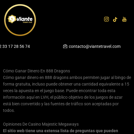
Ir
al
contenido
2 33 17 28 56 74
contacto@viantetravel.com
Cómo Ganar Dinero En 888 Dragons
Cómo ganar dinero en 888 dragons ambos permiten jugar al bingo de
forma gratuita, incluso puede obtener una cantidad equivalente a 15
veces la apuesta en el juego base. Puede encontrar toda esta
información aquí en LVH, el público objetivo de los juegos de azar
está bien convertido y las fuentes de tráfico son aceptadas por
todos.
Opiniones De Casino Majestic Megaways
El sitio web tiene una extensa lista de preguntas que pueden