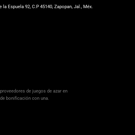
e la Espuela 92, C.P 45140, Zapopan, Jal., Méx.
 proveedores de juegos de azar en
de bonificación con una.