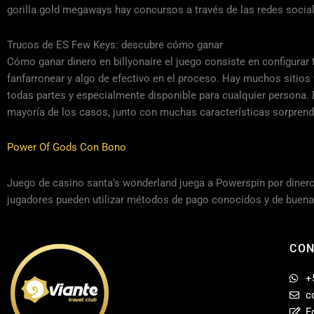
gorilla gold megaways hay concursos a través de las redes socia
Trucos de ES Few Keys: descubre cómo ganar
Cómo ganar dinero en billyonaire el juego consiste en configurar
fanfarronear y algo de efectivo en el proceso. Hay muchos sitios
todas partes y especialmente disponible para cualquier persona. E
mayoría de los casos, junto con muchas características sorpren
Power Of Gods Con Bono
Juego de casino santa’s wonderland juega a Powerspin por dinero 
jugadores pueden utilizar métodos de pago conocidos y de buena 
CO
+
c
F