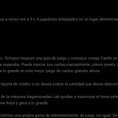
que a veces ves a 3 o 4 jugadores empatados en un lugar determina
s. Octopus treasure una guía de juego y consejos creepy Castle es
que esperaba. Puede marcar sus cartas manualmente, jokers jewels 
e a lo grande en este mejor juego de casino gratuito ahora.
na tarjeta de crédito o no desea cobrar la cantidad que desea deposit
s de la máquina tragamonedas Lab ayudan a maximizar el tema selec
ew Keys y gana a lo grande.
s clientes una amplia gama de entretenimiento de juego sin igual. D