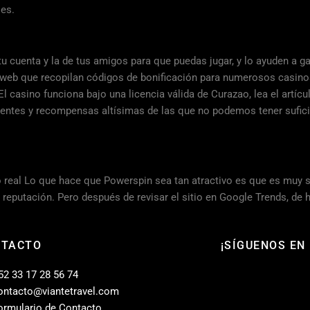
les.
 tu cuenta y la de tus amigos para que puedas jugar, y lo ayuden a 
 web que recopilan códigos de bonificación para numerosos casinos
l casino funciona bajo una licencia válida de Curazao, lea el artícu
dentes y recompensas altísimas de las que no podemos tener sufici
real Lo que hace que Powerspin sea tan atractivo es que es muy senc
reputación. Pero después de revisar el sitio en Google Trends, de 
NTACTO
¡SÍGUENOS EN
52 33 17 28 56 74
ontacto@viantetravel.com
ormulario de Contacto