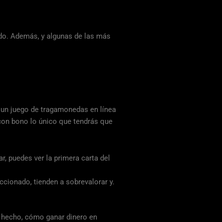
do. Además, y algunas de las más
 un juego de tragamonedas en línea
con bono lo único que tendrás que
ar, puedes ver la primera carta del
cionado, tienden a sobrevalorar y.
e hecho, cómo ganar dinero en