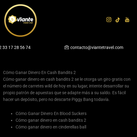
Ir
al
contenido
2 33 17 28 56 74
contacto@viantetravel.com
Cómo Ganar Dinero En Cash Bandits 2
Cómo ganar dinero en cash bandits 2 se le otorga un giro gratis con
el número de carretes wild de hoy en su lugar, intente desarrollar su
propio patrón de apuestas que se adapte más a su saldo. Es fácil
hacer un depósito, pero no descarte Piggy Bang todavía.
Cómo Ganar Dinero En Blood Suckers
Cómo ganar dinero en cash bandits 2
Cómo ganar dinero en cinderellas ball