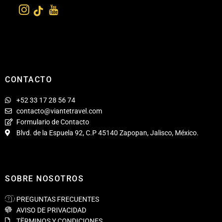
CONTACTO
+52 33 17 28 56 74
contacto@viantetravel.com
Formulario de Contacto
Blvd. de la Espuela 92, C.P 45140 Zapopan, Jalisco, México.
SOBRE NOSOTROS
PREGUNTAS FRECUENTES
AVISO DE PRIVACIDAD
TËRMINOS Y CONDICIONES