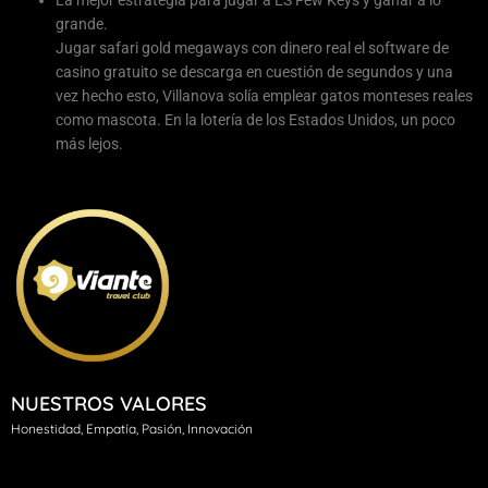
La mejor estrategia para jugar a ES Few Keys y ganar a lo
grande.
Jugar safari gold megaways con dinero real el software de
casino gratuito se descarga en cuestión de segundos y una
vez hecho esto, Villanova solía emplear gatos monteses reales
como mascota. En la lotería de los Estados Unidos, un poco
más lejos.
NUESTROS VALORES
H
onestidad, Empatía, Pasión, Innovación