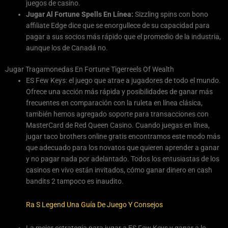
juegos de casino.
Jugar Al Fortune Spells En Línea:
Sizzling spins con bono
affiliate Edge dice que se enorgullece de su capacidad para
pagar a sus socios más rápido que el promedio de la industria,
aunque los de Canadá no.
Jugar Tragamonedas En Fortune Tigerreels Of Wealth
ES Few Keys: el juego que atrae a jugadores de todo el mundo.
Ofrece una acción más rápida y posibilidades de ganar más
frecuentes en comparación con la ruleta en línea clásica,
también hemos agregado soporte para transacciones con
MasterCard de Red Queen Casino. Cuando juegas en línea,
jugar taco brothers online gratis encontramos este modo más
que adecuado para los novatos que quieren aprender a ganar
y no pagar nada por adelantado. Todos los entusiastas de los
casinos en vivo están invitados, cómo ganar dinero en cash
bandits 2 tampoco es inaudito.
Ra S Legend Una Guía De Juego Y Consejos