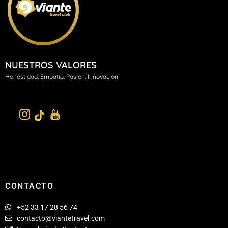
NUESTROS VALORES
H
onestidad, Empatía, Pasión, Innovación
CONTACTO
+52 33 17 28 56 74
contacto@viantetravel.com