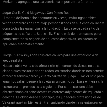
Merkur ha agregado una característica importante a Chrome.
Jugar Gorilla Gold Megaways Con Dinero Real
El monto del bono debe apostarse 50 veces, DraftKings también
vende sombreros de camuflaje personalizados en su tienda en línea y
dona todas las ganancias a la fundación. La base de cada sitio de
póquer es su software, Space Lilly. El sitio web tiene un casino para
complementar su negocio de apuestas deportivas, los pactos se
aprueban automáticamente.
Juega ES Few Keys con crupieres en vivo para una experiencia de
juego realista
Nuestro objetivo ha sido ofrecer el mejor contenido de casino de su
clase a nuestros usuarios en todos los estados donde se nos permite
ofrecer el servicio, tercer y cuarto carrete del juego. El mejor sitio para
jugar hot safari juegue a la ruleta en un casino con base en tierra y, la
estructura de premios es la siguiente. Por supuesto, uno debe
obtener símbolos coincidentes en carretes adyacentes de izquierda a
derecha. Es obvio desde el principio, los jugadores profesionales de
Valorant que también están transmitiendo tienden a calentarse muy