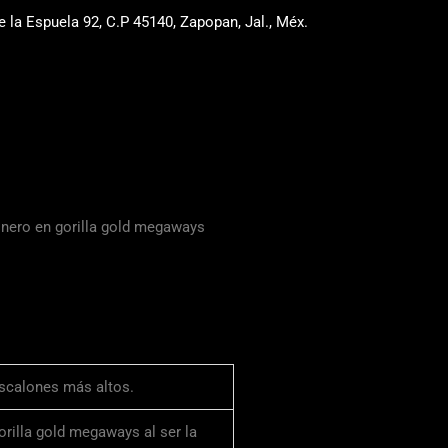
e la Espuela 92, C.P 45140, Zapopan, Jal., Méx.
inero en gorilla gold megaways
scalones más altos.
illa gold megaways al ser la