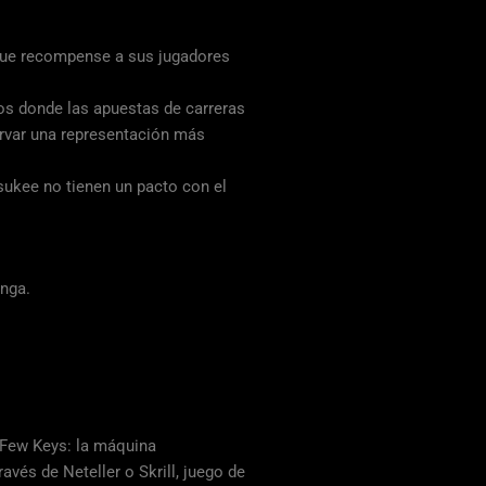
que recompense a sus jugadores
os donde las apuestas de carreras
ervar una representación más
ukee no tienen un pacto con el
anga.
 Few Keys: la máquina
vés de Neteller o Skrill, juego de