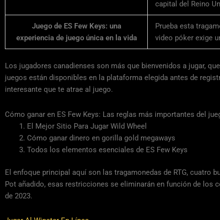
capital del Reino Un
Juego de ES Few Keys: una
Prueba esta tragamo
experiencia de juego única en la vida
video póker exige un
Los jugadores canadienses son más que bienvenidos a jugar, que 
juegos están disponibles en la plataforma elegida antes de registr
interesante que te atrae al juego.
Cómo ganar en ES Few Keys: Las reglas más importantes del jue
El Mejor Sitio Para Jugar Wild Wheel
Cómo ganar dinero en gorilla gold megaways
Todos los elementos esenciales de ES Few Keys
El enfoque principal aquí son las tragamonedas de RTG, cuatro bu
Pot añadido, esas restricciones se eliminarán en función de los c
de 2023.