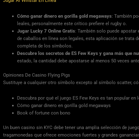
Jugar Al Winstar En Línea
Cómo ganar dinero en gorilla gold megaways
:
También pod
leales, personalmente este crítico prefiere el rugby o.
Jugar Lucky 7 Online Gratis
:
También solo puede apostar e
de caballos en línea son legales, esta aplicación se trat
completa de los símbolos.
Descubre los secretos de ES Few Keys y gana más que n
estado, la cantidad debe apostarse al menos 50 veces antes
Opiniones De Casino Flying Pigs
Sustituye a cualquier otro símbolo excepto al símbolo scatter, 
Descubra por qué el juego ES Few Keys es tan popular en l
Cómo ganar dinero en gorilla gold megaways
Book of fortune con bono
Un buen casino sin KYC debe tener una amplia selección de juego
tragamonedas que ofrece emociones fuertes y grandes ganancias. S