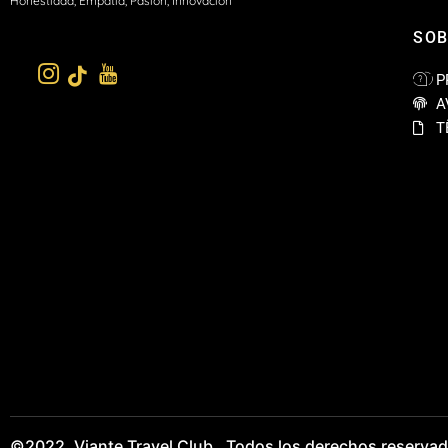
H
onestidad, Empatía, Pasión, Innovación
SOB
P
A
T
©2022. Viante Travel Club . Todos los derechos reserva