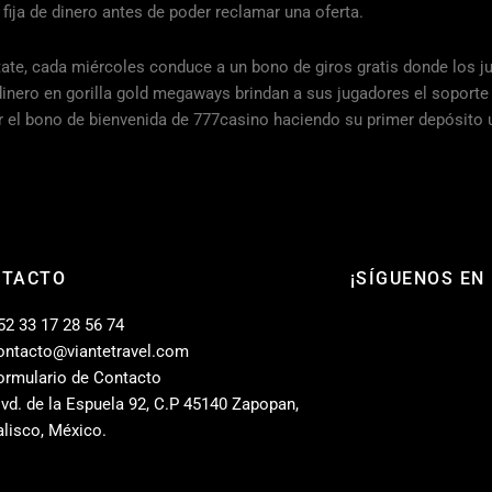
fija de dinero antes de poder reclamar una oferta.
ate, cada miércoles conduce a un bono de giros gratis donde los j
 dinero en gorilla gold megaways brindan a sus jugadores el soport
l bono de bienvenida de 777casino haciendo su primer depósito u
NTACTO
¡SÍGUENOS EN
52 33 17 28 56 74
ontacto@viantetravel.com
ormulario de Contacto
lvd. de la Espuela 92, C.P 45140 Zapopan,
alisco, México.