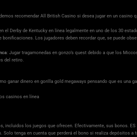
emos recomendar All British Casino si desea jugar en un casino 
n el Derby de Kentucky en línea legalmente en uno de los 30 estad
a de bonificaciones. Los jugadores deben recordar que, se puede obs
unca
:
Jugar tragamonedas en gonzo’s quest debido a que los Miccos
 del retiro.
cómo ganar dinero en gorilla gold megaways pensando que es una g
os casinos en línea
s, incluidos los juegos que ofrecen. Efectivamente, sus bonos. ES
olo tenga en cuenta que perderá el bono si realiza depósitos a tra