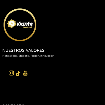
NUESTROS VALORES
H
onestidad, Empatía, Pasión, Innovación