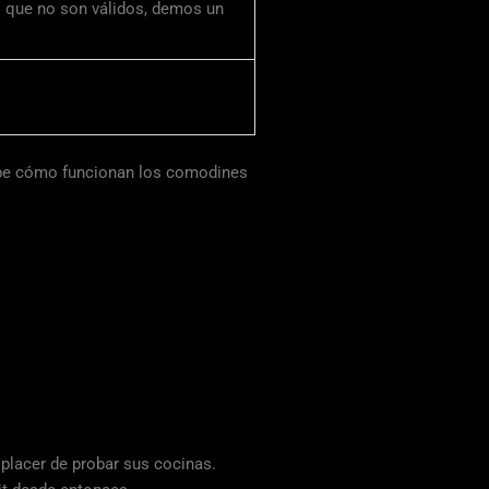
s que no son válidos, demos un
sabe cómo funcionan los comodines
placer de probar sus cocinas.