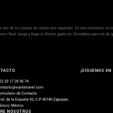
da uno de los juegos de casino por separado. En ese momento, te 
nero Real Juega a Rage to Riches gratis en SlotsMate para ver de 
NTACTO
¡SÍGUENOS EN
52 33 17 28 56 74
ontacto@viantetravel.com
ormulario de Contacto
lvd. de la Espuela 92, C.P 45140 Zapopan,
alisco, México.
RE NOSOTROS