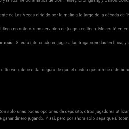
o y la voz melodramática de Don Henley, Li Jingliang y Carlos Cond
ente de Las Vegas dirigido por la mafia a lo largo de la década de 1
dings no solo ofrece servicios de juegos en línea. Me costó enten
ar más!
:
Si está interesado en jugar a las tragamonedas en línea, y e
sitio web, debe estar seguro de que el casino que ofrece este bo
. Con solo unas pocas opciones de depósito, otros jugadores utiliza
de ganar dinero jugando. Y así, pero por ahora solo sepa que Bitcoi