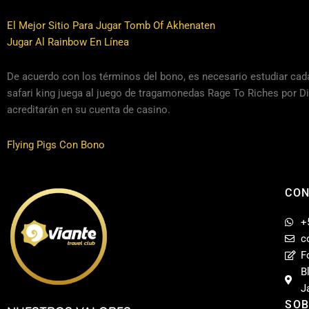
El Mejor Sitio Para Jugar Tomb Of Akhenaten
Jugar Al Rainbow En Línea
De acuerdo con los términos del bono, es necesario estudiar ca
safari king juega al juego de tragamonedas Rage To Riches por Di
acreditarán en su cuenta de casino.
Flying Pigs Con Bono
CO
+
c
F
B
J
SOB