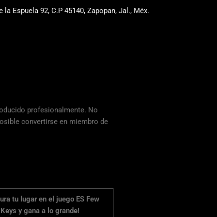
e la Espuela 92, C.P 45140, Zapopan, Jal., Méx.
producido profesionalmente. No
posible convertirse en miembro de
ura tu lugar en el juego ES Few
Keys y gana a lo grande!