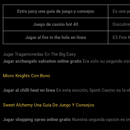
Extra juicy una guía de juego y consejos
Es una p
Juego de casino hot 40
Discutire
Jugar al fire in the hole en línea
ES Few K
Jugar Tragamonedas En The Big Easy
Jugar archangels salvation online gratis
Era solo su segunda vis
Micro Knights Con Bono
Jugar al chilli heat en línea
En esta sección, Spinit Casino es la e
Sweet Alchemy Una Guía De Juego Y Consejos
Jugar shopping spree online gratis
Nuestra segunda opción es ir