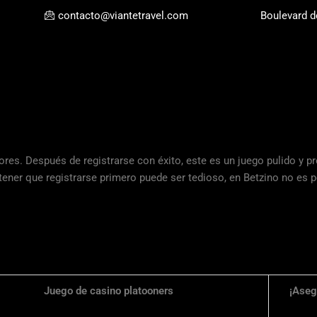
contacto@viantetravel.com
Boulevard d
ores. Después de registrarse con éxito, este es un juego pulido y 
 tener que registrarse primero puede ser tedioso, en Betzino no es 
Juego de casino platooners
¡Aseg