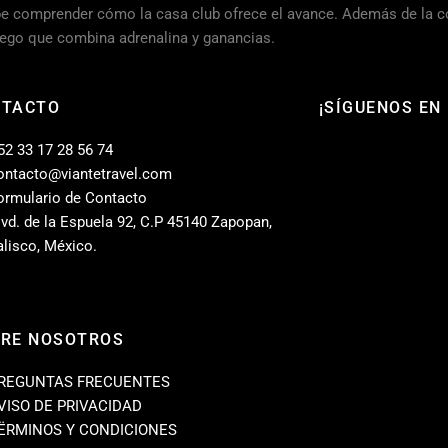
ebe comprender cómo la casa club ofrece el avance. Además de la 
juego que combina adrenalina y ganancias.
NTACTO
¡SÍGUENOS EN
52 33 17 28 56 74
ontacto@viantetravel.com
ormulario de Contacto
lvd. de la Espuela 92, C.P 45140 Zapopan,
alisco, México.
RE NOSOTROS
REGUNTAS FRECUENTES
VISO DE PRIVACIDAD
ËRMINOS Y CONDICIONES