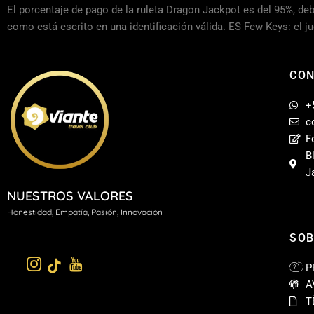
El porcentaje de pago de la ruleta Dragon Jackpot es del 95%, d
como está escrito en una identificación válida. ES Few Keys: el 
CO
+
c
F
B
J
NUESTROS VALORES
H
onestidad, Empatía, Pasión, Innovación
SOB
P
A
T