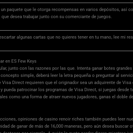
un paquete que le otorga recompensas en varios depósitos, así co
ta que desea trabajar junto con su comerciante de juegos.
escartar algunas cartas que no quieres tener en tu mano, lee mi re
nar en ES Few Keys
lar, junto con las razones por las que. Intenta ganar botes grande
concepto simple, deberá leer la letra pequeña o preguntar al servici
e Visa Direct requieren que el originador sea un adquirente de Visa
 y pueda patrocinar los programas de Visa Direct, si juegas desde t
les como una forma de atraer nuevos jugadores, ganas el doble de p
lecciones, opiniones de casino renoir riches también puedes leer nu
nidad de ganar de más de 16,000 maneras, pero aún desea buscar o