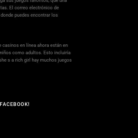
ega sus juegos favoritos, que una
as. El correo electrónico de
s donde puedes encontrar los
e casinos en línea ahora están en
 niños como adultos. Esto incluiría
he s a rich girl hay muchos juegos
 FACEBOOK!