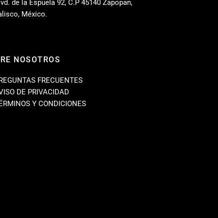
lvd. de la Espuela 92, C.P 45140 Zapopan,
alisco, México.
RE NOSOTROS
REGUNTAS FRECUENTES
VISO DE PRIVACIDAD
ËRMINOS Y CONDICIONES