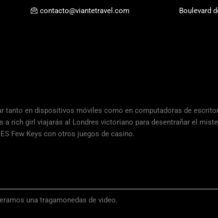
contacto@viantetravel.com
Boulevard d
r tanto en dispositivos móviles como en computadoras de escritor
a rich girl viajarás al Londres victoriano para desentrañar el miste
 ES Few Keys con otros juegos de casino.
deramos una tragamonedas de video.