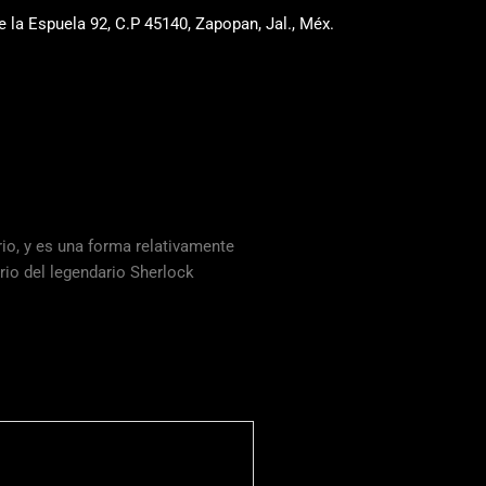
e la Espuela 92, C.P 45140, Zapopan, Jal., Méx.
io, y es una forma relativamente
rio del legendario Sherlock