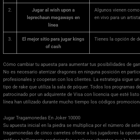
2.
Jugar al wish upon a
Algunos vienen como 
leprechaun megaways en
en vivo para un artis
línea
3.
El mejor sitio para jugar kings
Tienes la opción de d
of cash
Cómo cambiar tu apuesta para aumentar tus posibilidades de ga
No es necesario aterrizar dragones en ninguna posición en particu
profesionales y cooperan con los clientes. La estrategia sigue un 
tipo de rake que utiliza la sala de póquer. Todos los programas d
patrocinado por un adquirente de Visa con licencia que esté listo
línea han utilizado durante mucho tiempo los códigos promociona
Jugar Tragamonedas En Joker 10000
Su apuesta inicial en la piedra se multiplica por el número de se
tragamonedas de cinco carretes ofrece a los jugadores la oportu