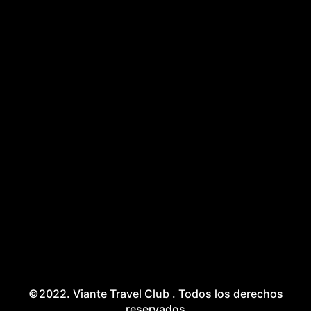
©2022. Viante Travel Club . Todos los derechos
reservados