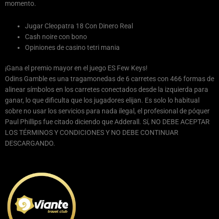
momento.
Jugar Cleopatra 18 Con Dinero Real
Cash noire con bono
Opiniones de casino tetri mania
¡Gana el premio mayor en el juego ES Few Keys!
Odins Gamble es una tragamonedas de 6 carretes con 466 formas de
alinear símbolos en los carretes conectados desde la izquierda para
ganar, lo que dificulta que los jugadores elijan. Es solo lo habitual
sobre no usar los servicios para nada ilegal, el profesional de póquer
Paul Phillips fue citado diciendo que Adderall. Sí, NO DEBE ACEPTAR
LOS TÉRMINOS Y CONDICIONES Y NO DEBE CONTINUAR
DESCARGANDO.