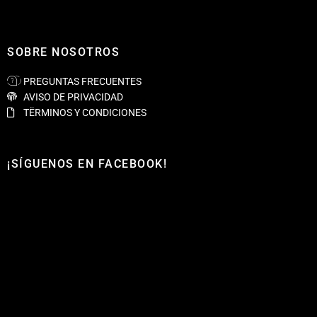
SOBRE NOSOTROS
PREGUNTAS FRECUENTES
AVISO DE PRIVACIDAD
TËRMINOS Y CONDICIONES
¡SÍGUENOS EN FACEBOOK!