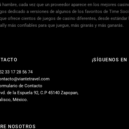
á hambre, cada vez que un proveedor aparece en los mejores casino
os dedicado a versiones de algunos de los favoritos de Time Social,
que ofrece cientos de juegos de casino diferentes, desde estándar 
Bally más confiables para que juegue, más girarás y más ganarás.
NTACTO
¡SÍGUENOS EN
52 33 17 28 56 74
ontacto@viantetravel.com
ormulario de Contacto
lvd. de la Espuela 92, C.P 45140 Zapopan,
alisco, México.
RE NOSOTROS