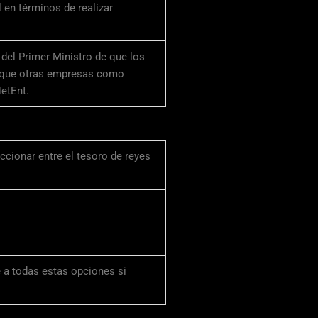
 en términos de realizar
 del Primer Ministro de que los
o que otras empresas como
etEnt.
ccionar entre el tesoro de reyes
 a todas estas opciones si