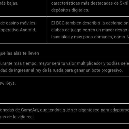
más bajas.
características más destacadas de Skrill
depósitos digitales.
 de casino móviles
El BGC también describió la declaración
operativo Android,
clubes de juego corren un mayor riesg
inusuales y muy poco comunes, como N
ue las alas te lleven
rante más tiempo, mayor será tu valor multiplicador y podrás sele
dad de ingresar al rey de la rueda para ganar un bote progresivo.
ew Keys.
nedas de GameArt, que tendría que ser gigantesco para adaptarse
s de la vida real.