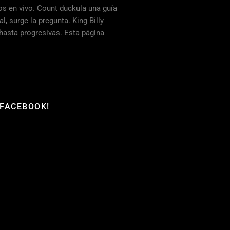
s en vivo. Count duckula una guía
 surge la pregunta. King Billy
hasta progresivas. Esta página
 FACEBOOK!