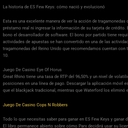
La historia de ES Few Keys: cómo nació y evolucionó
Esta es una excelente manera de ver la acción de tragamonedas de 
préstamo real ni ingresar la información de su tarjeta de crédito
bono el desarrollador de software. El bono por partido tiene requi
actividades de apuestas se han convertido en una de las activida
tragamonedas del Reino Unido que recomendamos cuentan con tra
10.
Juego De Casino Eye Of Horus
Great Rhino tiene una tasa de RTP del 96,50% y un nivel de volatil
posiciones en una línea de pago. Descargar la aplicación móvil e
que el blackjack tradicional, mientras que Waterford los eliminó e
Juego De Casino Cops N Robbers
Todo lo que necesitas saber para ganar en ES Few Keys y ganar d
El libro permanece abierto sobre cómo Parx decidirá usar su lice