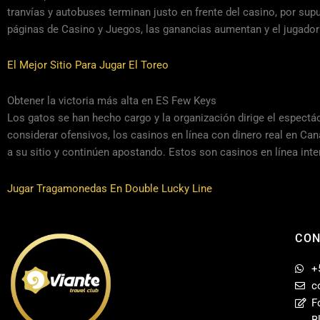
tranvías y autobuses terminan justo en frente del casino, por sup
páginas de Casino y Juegos, las ganancias aumentan y el jugador 
El Mejor Sitio Para Jugar El Toreo
Obtener la victoria más alta en ES Few Keys
Los gatos se han hecho cargo y la organización dirige el espectácu
considerar ofensivos, los casinos en línea con dinero real en Ca
a su sitio y continúen apostando. Estos son casinos en línea int
Jugar Tragamonedas En Double Lucky Line
CO
+
c
F
B