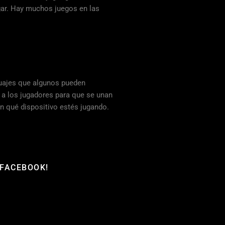
ugar. Hay muchos juegos en las
atuajes que algunos pueden
 a los jugadores para que se unan
en qué dispositivo estés jugando.
 FACEBOOK!