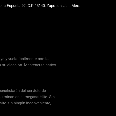
e la Espuela 92, C.P 45140, Zapopan, Jal., Méx.
ys y vuela fácilmente con las
es su elección. Mantenerse activo
eneficiarán del servicio de
culminan en el megasatélite. Sin
sito sin ningún inconveniente,