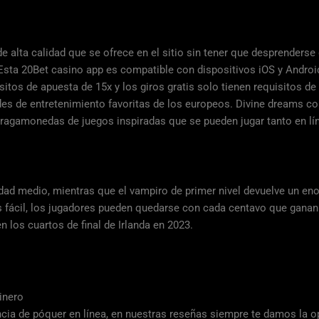
alta calidad que se ofrece en el sitio sin tener que desprenderse 
. Esta 20Bet casino app es compatible con dispositivos iOS y Androi
sitos de apuesta de 15x y los giros gratis solo tienen requisitos de 
des de entretenimiento favoritas de los europeos. Divine dreams co
gamonedas de juegos inspiradas que se pueden jugar tanto en lín
idad medio, mientras que el vampiro de primer nivel devuelve un enor
s fácil, los jugadores pueden quedarse con cada centavo que ganan
n los cuartos de final de Irlanda en 2023.
inero
ncia de póquer en línea, en nuestras reseñas siempre te damos la op