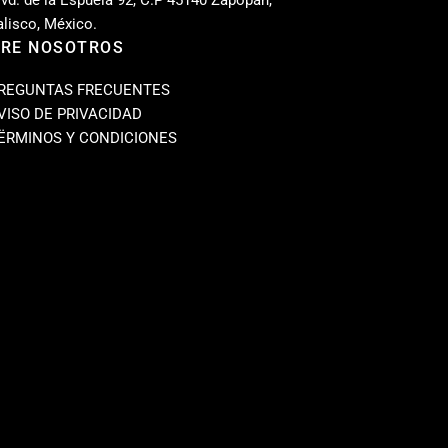
alisco, México.
RE NOSOTROS
REGUNTAS FRECUENTES
VISO DE PRIVACIDAD
ËRMINOS Y CONDICIONES