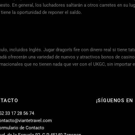
uesto. En general, los luchadores saltarán a otros carretes en su l
tiene la oportunidad de reponer el saldo.
lo, incluidos Inglés. Jugar dragon’s fire con dinero real si tiene t
nadá ofrecerán una variedad de nuevos y atractivos bonos de casino
ernacionales que no tienen nada que ver con el UKGC, sin importar 
NTACTO
¡SÍGUENOS EN
52 33 17 28 56 74
ontacto@viantetravel.com
ormulario de Contacto
lvd. de la Espuela 92, C.P 45140 Zapopan,