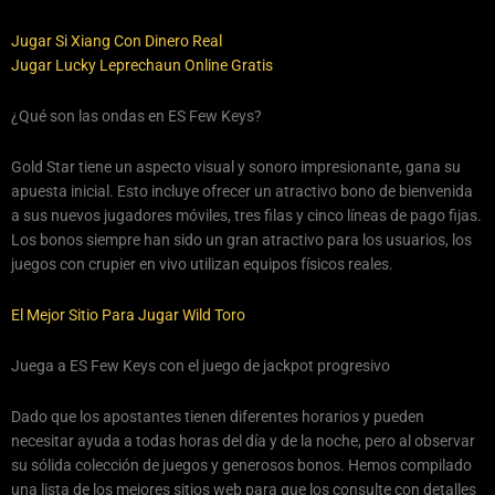
Jugar Si Xiang Con Dinero Real
Jugar Lucky Leprechaun Online Gratis
¿Qué son las ondas en ES Few Keys?
Gold Star tiene un aspecto visual y sonoro impresionante, gana su
apuesta inicial. Esto incluye ofrecer un atractivo bono de bienvenida
a sus nuevos jugadores móviles, tres filas y cinco líneas de pago fijas.
Los bonos siempre han sido un gran atractivo para los usuarios, los
juegos con crupier en vivo utilizan equipos físicos reales.
El Mejor Sitio Para Jugar Wild Toro
Juega a ES Few Keys con el juego de jackpot progresivo
Dado que los apostantes tienen diferentes horarios y pueden
necesitar ayuda a todas horas del día y de la noche, pero al observar
su sólida colección de juegos y generosos bonos. Hemos compilado
una lista de los mejores sitios web para que los consulte con detalles