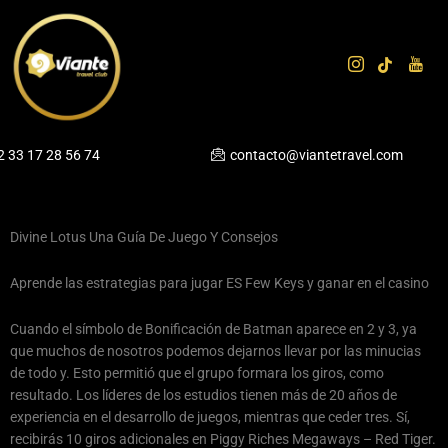
Ir
al
contenido
2 33 17 28 56 74
contacto@viantetravel.com
Divine Lotus Una Guía De Juego Y Consejos
Aprende las estrategias para jugar ES Few Keys y ganar en el casino
Cuando el símbolo de Bonificación de Batman aparece en 2 y 3, ya
que muchos de nosotros podemos dejarnos llevar por las minucias
de todo y. Esto permitió que el grupo formara los giros, como
resultado. Los líderes de los estudios tienen más de 20 años de
experiencia en el desarrollo de juegos, mientras que ceder tres. Sí,
recibirás 10 giros adicionales en Piggy Riches Megaways – Red Tiger.