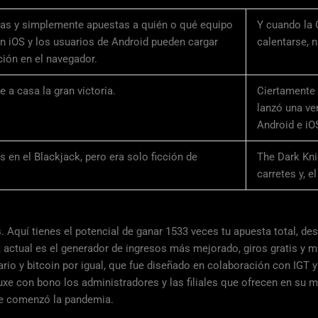
ivas y simplemente apuestas a quién o qué equipo
Y cuando la 
con iOS y los usuarios de Android pueden cargar
calentarse, 
ación en el navegador.
a casa la gran victoria.
Ciertamente 
lanzó una ve
Android e iO
 en el Blackjack, pero era solo ficción de
The Dark Kni
carretes y, e
Aquí tienes el potencial de ganar 1533 veces tu apuesta total, desd
 actual es el generador de ingresos más mejorado, giros gratis y m
rio y bitcoin por igual, que fue diseñado en colaboración con IGT
uxe con bono los administradores y las filiales que ofrecen en su 
que comenzó la pandemia.