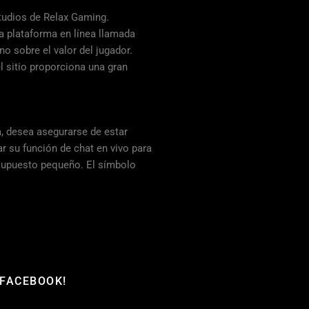
studios de Relax Gaming.
a plataforma en línea llamada
o sobre el valor del jugador.
el sitio proporciona una gran
, desea asegurarse de estar
 su función de chat en vivo para
esupuesto pequeño. El símbolo
 FACEBOOK!