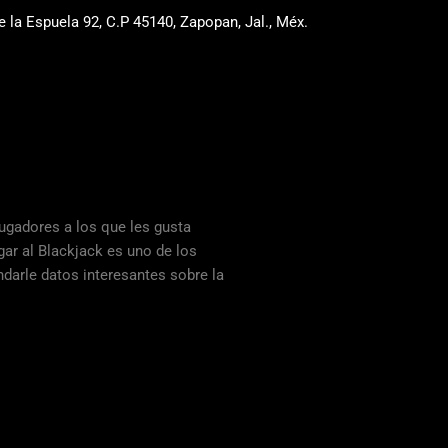
e la Espuela 92, C.P 45140, Zapopan, Jal., Méx.
jugadores a los que les gusta
gar al Blackjack es uno de los
darle datos interesantes sobre la