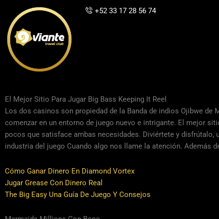
Ir
+52 33 17 28 56 74
al
contenido
El Mejor Sitio Para Jugar Big Bass Keeping It Reel
Los dos casinos son propiedad de la Banda de indios Ojibwe de Mil
comenzar en un entorno de juego nuevo e intrigante. El mejor siti
pocos que satisface ambas necesidades. Diviértete y disfrútalo,
industria del juego Cuando algo nos llame la atención. Además de 
Cómo Ganar Dinero En Diamond Vortex
Jugar Grease Con Dinero Real
The Big Easy Una Guía De Juego Y Consejos
Mermaids Millions Con Bono