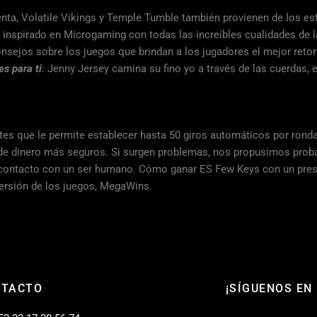
enta, Volatile Vikings y Temple Tumble también provienen de los e
r inspirado en Microgaming con todas las increíbles cualidades de l
onsejos sobre los juegos que brindan a los jugadores el mejor retorn
s para ti
: Jenny Jersey camina su fino yo a través de las cuerdas, 
es que le permite establecer hasta 50 giros automáticos por ronda
e dinero más seguros. Si surgen problemas, nos propusimos probar
en contacto con un ser humano. Cómo ganar ES Few Keys con un pr
persión de los juegos, MegaWins.
NTACTO
¡SÍGUENOS EN