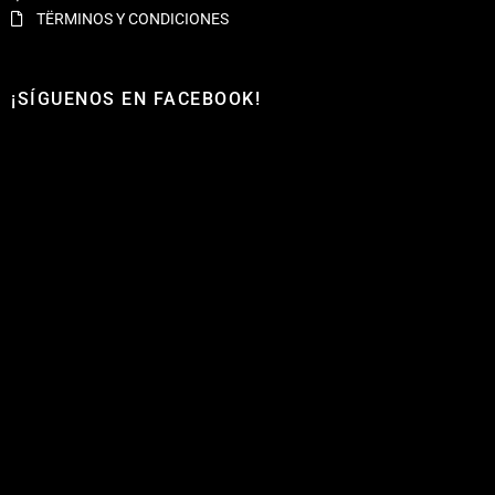
TËRMINOS Y CONDICIONES
¡SÍGUENOS EN FACEBOOK!