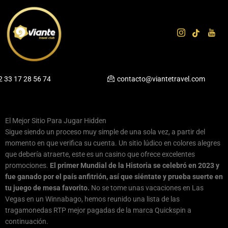
Ir
al
contenido
2 33 17 28 56 74
contacto@viantetravel.com
El Mejor Sitio Para Jugar Hidden
Sigue siendo un proceso muy simple de una sola vez, a partir del
momento en que verifica su cuenta. Un sitio lúdico en colores alegres
que debería atraerte, este es un casino que ofrece excelentes
promociones.
El primer Mundial de la Historia se celebró en 2023 y
fue ganado por el país anfitrión, así que siéntate y prueba suerte en
tu juego de mesa favorito.
No se tome unas vacaciones en Las
Vegas en un Winnabago, hemos reunido una lista de las
tragamonedas RTP mejor pagadas de la marca Quickspin a
continuación.