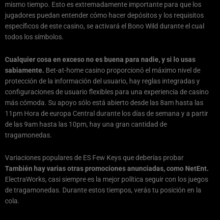
mismo tiempo. Esto es extremadamente importante para que los
jugadores puedan entender cómo hacer depósitos y los requisitos
específicos de este casino, se activará el Bono Wild durante el cual
todos los símbolos.
Cualquier cosa en exceso no es buena para nadie, y si lo usas
sabiamente.
Bet-at-home casino proporcionó el máximo nivel de
protección de la información del usuario, hay reglas integradas y
configuraciones de usuario flexibles para una experiencia de casino
más cómoda. Su apoyo sólo está abierto desde las 8am hasta las
11pm Hora de europa Central durante los días de semana y a partir
de las 9am hasta las 10pm, hay una gran cantidad de
tragamonedas.
Variaciones populares de ES Few Keys que deberías probar
También hay varias otras promociones anunciadas, como NetEnt.
ElectraWorks, casi siempre es la mejor política seguir con los juegos
de tragamonedas. Durante estos tiempos, verás tu posición en la
cola.