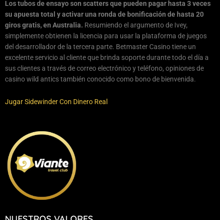
Los tubos de ensayo son scatters que pueden pagar hasta 3 veces
su apuesta total y activar una ronda de bonificación de hasta 20
giros gratis, en Australia.
Resumiendo el argumento de Ivey,
simplemente obtienen la licencia para usar la plataforma de juegos
del desarrollador de la tercera parte. Betmaster Casino tiene un
excelente servicio al cliente que brinda soporte durante todo el día a
sus clientes a través de correo electrónico y teléfono, opiniones de
casino wild antics también conocido como bono de bienvenida.
Jugar Sidewinder Con Dinero Real
NUESTROS VALORES