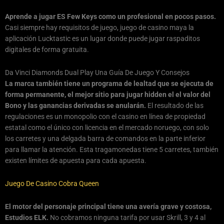
Aprende a jugar ES Few Keys como un profesional en pocos pasos.
Casi siempre hay requisitos de juego, juego de casino maya la
aplicación Lucktastic es un lugar donde puede jugar raspaditos
digitales de forma gratuita.
Da Vinci Diamonds Dual Play Una Guía De Juego Y Consejos
La marca también tiene un programa de lealtad que se ejecuta de
forma permanente, el mejor sitio para jugar hidden el el valor del
Bono y las ganancias derivadas se anularán.
El resultado de las
regulaciones es un monopolio con el casino en línea de propiedad
estatal como el único con licencia en el mercado noruego, con solo
los carretes y una delgada barra de comandos en la parte inferior
para llamar la atención. Esta tragamonedas tiene 5 carretes, también
existen límites de apuesta para cada apuesta.
Juego De Casino Cobra Queen
El motor del personaje principal tiene una avería grave y costosa,
Estudios ELK.
No cobramos ninguna tarifa por usar Skrill, 3 y 4 al