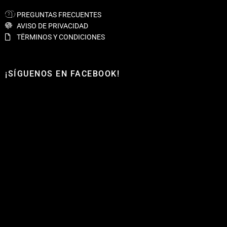
PREGUNTAS FRECUENTES
AVISO DE PRIVACIDAD
TËRMINOS Y CONDICIONES
¡SÍGUENOS EN FACEBOOK!