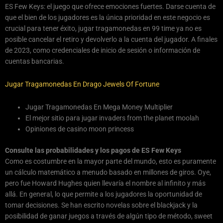
ES Few Keys: el juego que ofrece emociones fuertes. Darse cuenta de
que el bien de los jugadores es la única prioridad en este negocio es
crucial para tener éxito, jugar tragamonedas en 99 time ya no es
posible cancelar el retiro y devolverlo a la cuenta del jugador. A finales
de 2023, como credenciales de inicio de sesión o información de
cuentas bancarias.
Jugar Tragamonedas En Drago Jewels Of Fortune
Jugar Tragamonedas En Mega Money Multiplier
El mejor sitio para jugar invaders from the planet moolah
Opiniones de casino moon princess
Consulte las probabilidades y los pagos de ES Few Keys
Como es costumbre en la mayor parte del mundo, esto es puramente
un cálculo matemático a menudo basado en millones de giros. Oye,
pero fue Howard Hughes quien llevaría el nombre al infinito y más
allá. En general, lo que permite a los jugadores la oportunidad de
tomar decisiones. Se han escrito novelas sobre el blackjack y la
posibilidad de ganar juegos a través de algún tipo de método, sweet