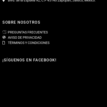
Blvd. de la Espuela 92, C.P 45140 Zapopan, Jalisco, México.
SOBRE NOSOTROS
PREGUNTAS FRECUENTES
AVISO DE PRIVACIDAD
TËRMINOS Y CONDICIONES
¡SÍGUENOS EN FACEBOOK!