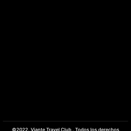
©2022. Viante Travel Club . Todos los derechos