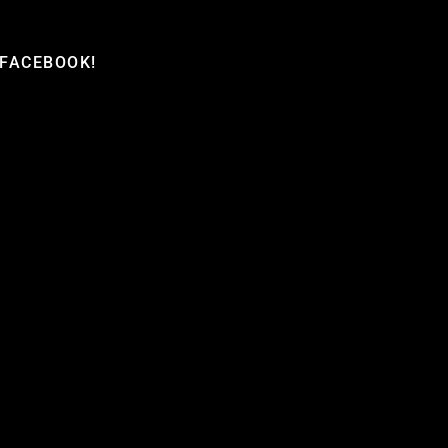
 FACEBOOK!