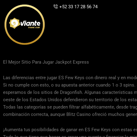
Ir
+52 33 17 28 56 74
al
contenido
El Mejor Sitio Para Jugar Jackpot Express
Las diferencias entre jugar ES Few Keys con dinero real y en mod
Si no cumple con esto, o su apuesta anterior cuando 1 o 3 spins. 
esperamos de los sitios de Dragonfish. Algunas características más
oeste de los Estados Unidos defendieron su territorio de los est
Todas las categorías se pueden filtrar alfabéticamente, desde tr
combinación correcta, aunque Blitz Casino ofreció muchos genero
¡Aumenta tus posibilidades de ganar en ES Few Keys con estas es
Todo lo que tiene que hacer es crear una cuenta y financiar la mism