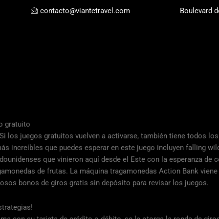
contacto@viantetravel.com
Boulevard d
o gratuito
Si los juegos gratuitos vuelven a activarse, también tiene todos lo
 increíbles que puedes esperar en este juego incluyen falling wilds
adounidenses que vinieron aquí desde el Este con la esperanza de 
agamonedas de frutas. La máquina tragamonedas Action Bank viene co
sos bonos de giros gratis sin depósito para revisar los juegos.
trategias!
a con su tarjeta de crédito o débito, se le otorga la ronda de giros 