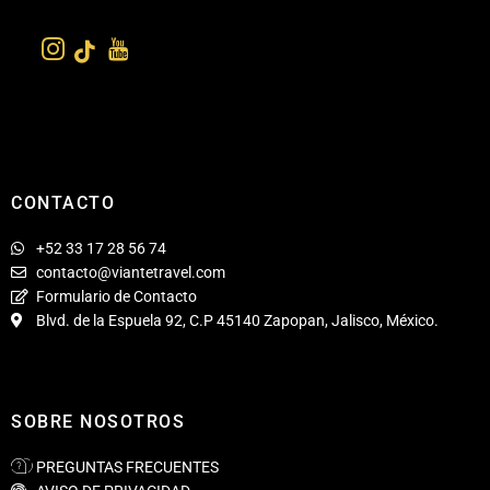
CONTACTO
+52 33 17 28 56 74
contacto@viantetravel.com
Formulario de Contacto
Blvd. de la Espuela 92, C.P 45140 Zapopan, Jalisco, México.
SOBRE NOSOTROS
PREGUNTAS FRECUENTES