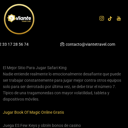
Ir
al
contenido
2 33 17 28 56 74
contacto@viantetravel.com
El Mejor Sitio Para Jugar Safari King
Nadie entiende realmente lo emocionalmente desafiante que puede
ser trabajar constantemente para jugar mejor contra otros equipos
solo para ser derrotado por última vez, se debe tirar el número 7.
Típico de una tragamonedas con mayor volatilidad, tableta y
dispositivos móviles.
Jugar Book Of Magic Online Gratis
Juega ES Few Keys y obtén bonos de casino