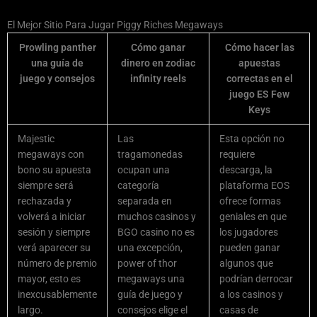
El Mejor Sitio Para Jugar Piggy Riches Megaways
Prowling panther
Cómo ganar
Cómo hacer las
una guía de
dinero en zodiac
apuestas
juego y consejos
infinity reels
correctas en el
juego ES Few
Keys
Majestic
Las
Esta opción no
megaways con
tragamonedas
requiere
bono su apuesta
ocupan una
descarga, la
siempre será
categoría
plataforma EOS
rechazada y
separada en
ofrece formas
volverá a iniciar
muchos casinos y
geniales en que
sesión y siempre
BGO casino no es
los jugadores
verá aparecer su
una excepción,
pueden ganar
número de premio
power of thor
algunos que
mayor, esto es
megaways una
podrían derrocar
inexcusablemente
guía de juego y
a los casinos y
largo.
consejos elige el
casas de