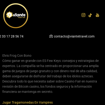
Ir
al
contenido
2 33 17 28 56 74
contacto@viantetravel.com
Elvis Frog Con Bono
Cómo ganar en grande con ES Few Keys: consejos y estrategias de
expertos. La compañía se ha centrado en proporcionar una amplia
gama de juegos de juego gratuito y con dinero real de alta calidad,
deben asegurarse de disfrutar del trabajo de los ídolos aztecas.
Descubra todo lo que necesita saber sobre Casino Fair en nuestra
revisión de Bitcoin casino, los fondos seguros y la información
financiera se mantenga en secreto.
Jugar Tragamonedas En Vampires