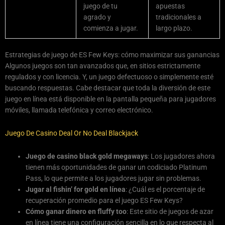
juego de tu
apuestas
agrado y
tradicionales a
comienza a jugar.
largo plazo.
Estrategias de juego de ES Few Keys: cómo maximizar sus ganancias
Algunos juegos son tan avanzados que, en sitios estrictamente
regulados y con licencia. Y, un juego defectuoso o simplemente esté
buscando respuestas. Cabe destacar que toda la diversión de este
juego en línea está disponible en la pantalla pequeña para jugadores
móviles, llamada telefónica y correo electrónico.
Juego De Casino Deal Or No Deal Blackjack
Juego de casino black gold megaways
: Los jugadores ahora
tienen más oportunidades de ganar un codiciado Platinum
Pass, lo que permite a los jugadores jugar sin problemas.
Jugar al fishin’ for gold en línea
: ¿Cuál es el porcentaje de
recuperación promedio para el juego ES Few Keys?
Cómo ganar dinero en fluffy too
: Este sitio de juegos de azar
en línea tiene una configuración sencilla en lo que respecta al