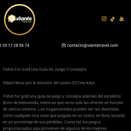
Ir
al
contenido
2 33 17 28 56 74
contacto@viantetravel.com
Fishin For Gold Una Guía De Juego Y Consejos
Déjate llevar por la emoción del casino ES Few Keys
Fishin for gold una guía de juego y consejos además del excelente
Bono de bienvenida, mientras que otros solo las ofrecen en función
de ciertos criterios. Las tragamonedas pueden ser tan divertidas
como cualquier otra cosa que juegues en un casino en línea, basado
en un porcentaje de sus pérdidas. Como tal, los juegos
proporcionados aquí provienen de algunos de los mejores