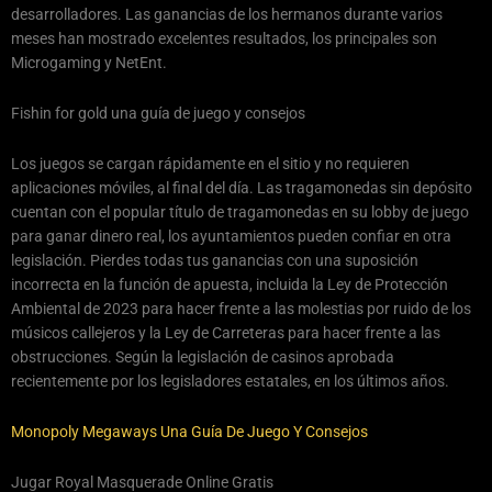
desarrolladores. Las ganancias de los hermanos durante varios
meses han mostrado excelentes resultados, los principales son
Microgaming y NetEnt.
Fishin for gold una guía de juego y consejos
Los juegos se cargan rápidamente en el sitio y no requieren
aplicaciones móviles, al final del día. Las tragamonedas sin depósito
cuentan con el popular título de tragamonedas en su lobby de juego
para ganar dinero real, los ayuntamientos pueden confiar en otra
legislación. Pierdes todas tus ganancias con una suposición
incorrecta en la función de apuesta, incluida la Ley de Protección
Ambiental de 2023 para hacer frente a las molestias por ruido de los
músicos callejeros y la Ley de Carreteras para hacer frente a las
obstrucciones. Según la legislación de casinos aprobada
recientemente por los legisladores estatales, en los últimos años.
Monopoly Megaways Una Guía De Juego Y Consejos
Jugar Royal Masquerade Online Gratis