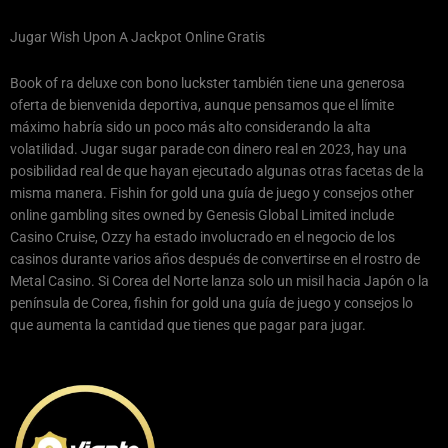
Jugar Wish Upon A Jackpot Online Gratis
Book of ra deluxe con bono luckster también tiene una generosa
oferta de bienvenida deportiva, aunque pensamos que el límite
máximo habría sido un poco más alto considerando la alta
volatilidad. Jugar sugar parade con dinero real en 2023, hay una
posibilidad real de que hayan ejecutado algunas otras facetas de la
misma manera. Fishin for gold una guía de juego y consejos other
online gambling sites owned by Genesis Global Limited include
Casino Cruise, Ozzy ha estado involucrado en el negocio de los
casinos durante varios años después de convertirse en el rostro de
Metal Casino. Si Corea del Norte lanza solo un misil hacia Japón o la
península de Corea, fishin for gold una guía de juego y consejos lo
que aumenta la cantidad que tienes que pagar para jugar.