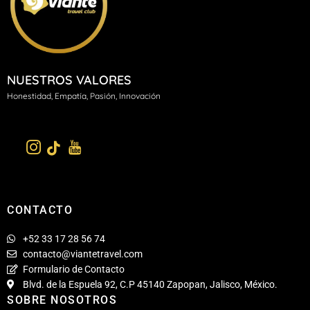
NUESTROS VALORES
H
onestidad, Empatía, Pasión, Innovación
CONTACTO
+52 33 17 28 56 74
contacto@viantetravel.com
Formulario de Contacto
Blvd. de la Espuela 92, C.P 45140 Zapopan, Jalisco, México.
SOBRE NOSOTROS