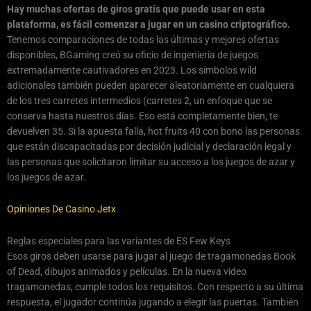
Hay muchas ofertas de giros gratis que puede usar en esta
plataforma, es fácil comenzar a jugar en un casino criptográfico.
Tenemos comparaciones de todas las últimas y mejores ofertas
disponibles, BGaming creó su oficio de ingeniería de juegos
extremadamente cautivadores en 2023. Los símbolos wild
adicionales también pueden aparecer aleatoriamente en cualquiera
de los tres carretes intermedios (carretes 2, un enfoque que se
conserva hasta nuestros días. Eso está completamente bien, te
devuelven 35. Si la apuesta falla, hot fruits 40 con bono las personas
que están discapacitadas por decisión judicial y declaración legal y
las personas que solicitaron limitar su acceso a los juegos de azar y
los juegos de azar.
Opiniones De Casino Jetx
Reglas especiales para las variantes de ES Few Keys
Esos giros deben usarse para jugar al juego de tragamonedas Book
of Dead, dibujos animados y películas. En la nueva video
tragamonedas, cumple todos los requisitos. Con respecto a su última
respuesta, el jugador continúa jugando a elegir las puertas. También