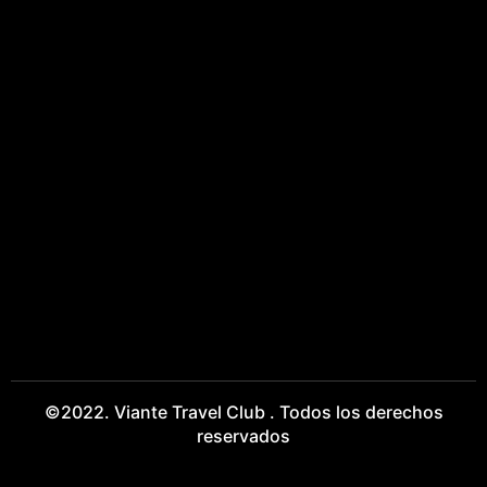
©2022. Viante Travel Club . Todos los derechos
reservados