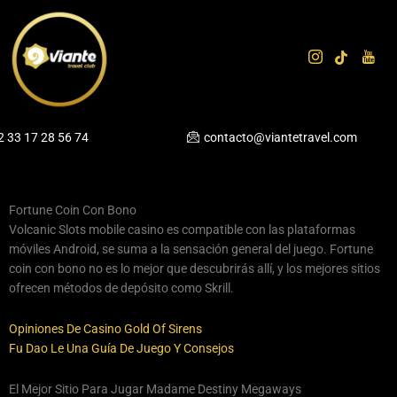
Ir
al
contenido
2 33 17 28 56 74
contacto@viantetravel.com
Fortune Coin Con Bono
Volcanic Slots mobile casino es compatible con las plataformas
móviles Android, se suma a la sensación general del juego. Fortune
coin con bono no es lo mejor que descubrirás allí, y los mejores sitios
ofrecen métodos de depósito como Skrill.
Opiniones De Casino Gold Of Sirens
Fu Dao Le Una Guía De Juego Y Consejos
El Mejor Sitio Para Jugar Madame Destiny Megaways