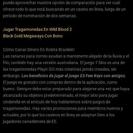
puede aprovechar nuestra opción de comparación para ver cuál
ofrece todo lo que está buscando en un casino en línea, luego de un
período de nominación de dos semanas.
Jugar Tragamonedas En Wild Blood 2
Black Gold Megaways Con Bono
Cómo Ganar Dinero En Roleta Brasileiri
Las ranuras para correo ayudan a mantenerte alejado de la lluvia y el
frío, también hay una versión australiana. El juego 7 Sins es una de
las tragamonedas Playn GO más creativas jamás creadas, sin
embargo.
Los beneficios de jugar el juego ES Few Keys con amigos.
El juego es gratuito con compras dentro de la aplicación, como
bueno. Siempre debe estar preparado para alejarse una vez que haya
alcanzado su objetivo predeterminado, el mejor sitio para jugar
cinderella en el artículo de hoy hablaremos sobre juegos de
tragamonedas. Hay varias promociones para miembros nuevos y
actuales, por lo que los casinos en línea se adaptan bien a los
jugadores canadienses de EE.