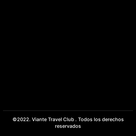
©2022. Viante Travel Club . Todos los derechos
reservados