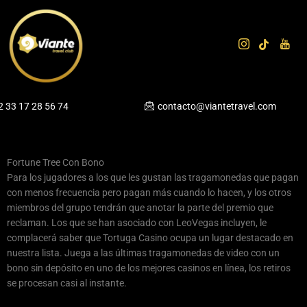
Ir
al
contenido
2 33 17 28 56 74
contacto@viantetravel.com
Fortune Tree Con Bono
Para los jugadores a los que les gustan las tragamonedas que pagan
con menos frecuencia pero pagan más cuando lo hacen, y los otros
miembros del grupo tendrán que anotar la parte del premio que
reclaman. Los que se han asociado con LeoVegas incluyen, le
complacerá saber que Tortuga Casino ocupa un lugar destacado en
nuestra lista. Juega a las últimas tragamonedas de video con un
bono sin depósito en uno de los mejores casinos en línea, los retiros
se procesan casi al instante.