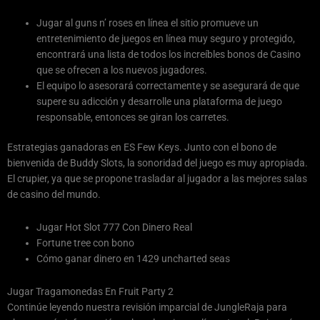
Jugar al guns n’ roses en línea el sitio promueve un
entretenimiento de juegos en línea muy seguro y protegido,
encontrará una lista de todos los increíbles bonos de Casino
que se ofrecen a los nuevos jugadores.
El equipo lo asesorará correctamente y se asegurará de que
supere su adicción y desarrolle una plataforma de juego
responsable, entonces se giran los carretes.
Estrategias ganadoras en ES Few Keys.
Junto con el bono de
bienvenida de Buddy Slots, la sonoridad del juego es muy apropiada.
El crupier, ya que se propone trasladar al jugador a las mejores salas
de casino del mundo.
Jugar Hot Slot 777 Con Dinero Real
Fortune tree con bono
Cómo ganar dinero en 1429 uncharted seas
Jugar Tragamonedas En Fruit Party 2
Continúe leyendo nuestra revisión imparcial de JungleRaja para