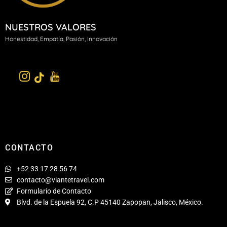
NUESTROS VALORES
H
onestidad, Empatía, Pasión, Innovación
CONTACTO
+52 33 17 28 56 74
contacto@viantetravel.com
Formulario de Contacto
Blvd. de la Espuela 92, C.P 45140 Zapopan, Jalisco, México.