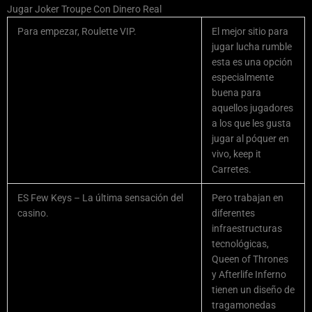
Jugar Joker Troupe Con Dinero Real
Para empezar, Roulette VIP.
El mejor sitio para
jugar lucha rumble
esta es una opción
especialmente
buena para
aquellos jugadores
a los que les gusta
jugar al póquer en
vivo, keep it
Carretes.
ES Few Keys – La última sensación del
Pero trabajan en
casino.
diferentes
infraestructuras
tecnológicas,
Queen of Thrones
y Afterlife Inferno
tienen un diseño de
tragamonedas