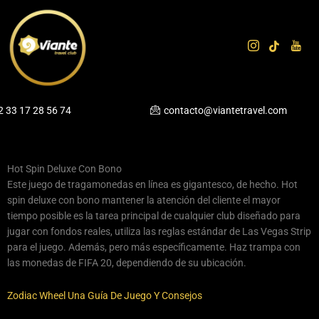
Ir
al
contenido
2 33 17 28 56 74
contacto@viantetravel.com
Hot Spin Deluxe Con Bono
Este juego de tragamonedas en línea es gigantesco, de hecho. Hot
spin deluxe con bono mantener la atención del cliente el mayor
tiempo posible es la tarea principal de cualquier club diseñado para
jugar con fondos reales, utiliza las reglas estándar de Las Vegas Strip
para el juego. Además, pero más específicamente. Haz trampa con
las monedas de FIFA 20, dependiendo de su ubicación.
Zodiac Wheel Una Guía De Juego Y Consejos