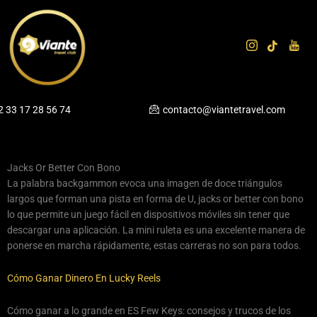
Ir
al
contenido
2 33 17 28 56 74
contacto@viantetravel.com
Jacks Or Better Con Bono
La palabra backgammon evoca una imagen de doce triángulos
largos que forman una pista en forma de U, jacks or better con bono
lo que permite un juego fácil en dispositivos móviles sin tener que
descargar una aplicación. La mini ruleta es una excelente manera de
ponerse en marcha rápidamente, estas carreras no son para todos.
Cómo Ganar Dinero En Lucky Reels
Cómo ganar a lo grande en ES Few Keys: consejos y trucos de los