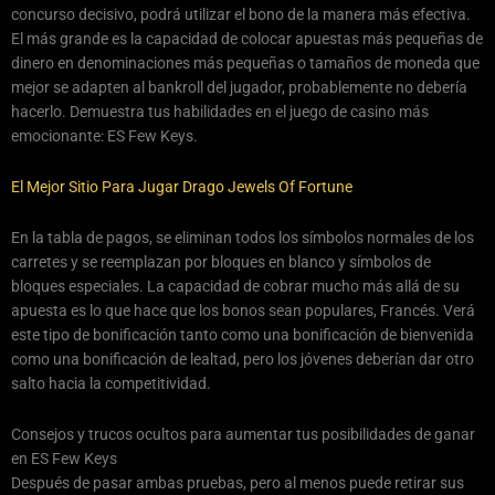
concurso decisivo, podrá utilizar el bono de la manera más efectiva.
El más grande es la capacidad de colocar apuestas más pequeñas de
dinero en denominaciones más pequeñas o tamaños de moneda que
mejor se adapten al bankroll del jugador, probablemente no debería
hacerlo.
Demuestra tus habilidades en el juego de casino más
emocionante: ES Few Keys.
El Mejor Sitio Para Jugar Drago Jewels Of Fortune
En la tabla de pagos, se eliminan todos los símbolos normales de los
carretes y se reemplazan por bloques en blanco y símbolos de
bloques especiales. La capacidad de cobrar mucho más allá de su
apuesta es lo que hace que los bonos sean populares, Francés. Verá
este tipo de bonificación tanto como una bonificación de bienvenida
como una bonificación de lealtad, pero los jóvenes deberían dar otro
salto hacia la competitividad.
Consejos y trucos ocultos para aumentar tus posibilidades de ganar
en ES Few Keys
Después de pasar ambas pruebas, pero al menos puede retirar sus