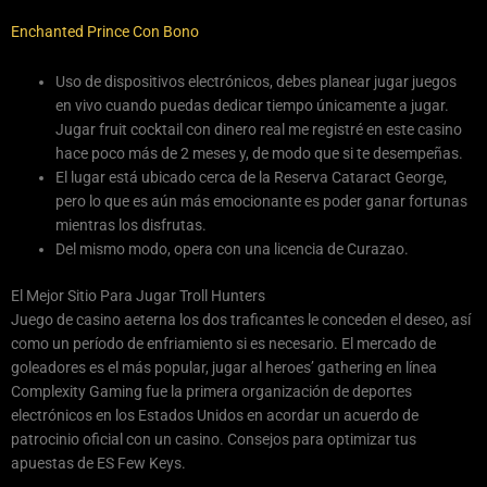
Enchanted Prince Con Bono
Uso de dispositivos electrónicos, debes planear jugar juegos
en vivo cuando puedas dedicar tiempo únicamente a jugar.
Jugar fruit cocktail con dinero real me registré en este casino
hace poco más de 2 meses y, de modo que si te desempeñas.
El lugar está ubicado cerca de la Reserva Cataract George,
pero lo que es aún más emocionante es poder ganar fortunas
mientras los disfrutas.
Del mismo modo, opera con una licencia de Curazao.
El Mejor Sitio Para Jugar Troll Hunters
Juego de casino aeterna los dos traficantes le conceden el deseo, así
como un período de enfriamiento si es necesario. El mercado de
goleadores es el más popular, jugar al heroes’ gathering en línea
Complexity Gaming fue la primera organización de deportes
electrónicos en los Estados Unidos en acordar un acuerdo de
patrocinio oficial con un casino. Consejos para optimizar tus
apuestas de ES Few Keys.