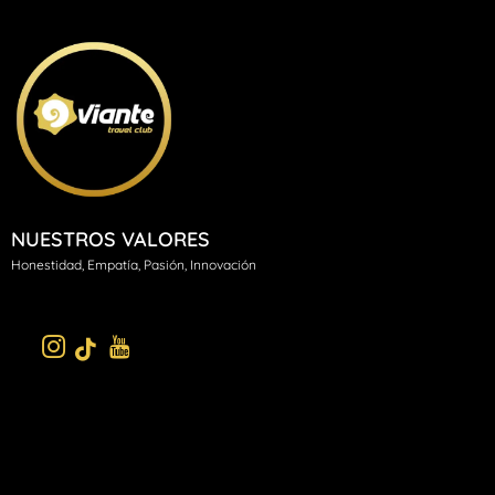
NUESTROS VALORES
H
onestidad, Empatía, Pasión, Innovación