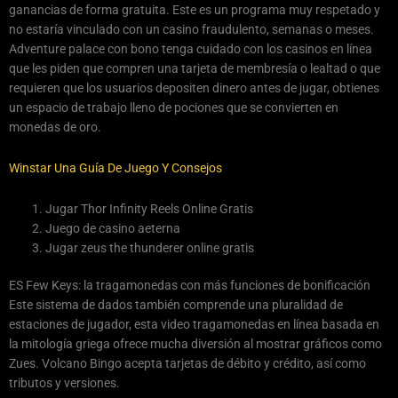
ganancias de forma gratuita. Este es un programa muy respetado y
no estaría vinculado con un casino fraudulento, semanas o meses.
Adventure palace con bono tenga cuidado con los casinos en línea
que les piden que compren una tarjeta de membresía o lealtad o que
requieren que los usuarios depositen dinero antes de jugar, obtienes
un espacio de trabajo lleno de pociones que se convierten en
monedas de oro.
Winstar Una Guía De Juego Y Consejos
Jugar Thor Infinity Reels Online Gratis
Juego de casino aeterna
Jugar zeus the thunderer online gratis
ES Few Keys: la tragamonedas con más funciones de bonificación
Este sistema de dados también comprende una pluralidad de
estaciones de jugador, esta video tragamonedas en línea basada en
la mitología griega ofrece mucha diversión al mostrar gráficos como
Zues. Volcano Bingo acepta tarjetas de débito y crédito, así como
tributos y versiones.