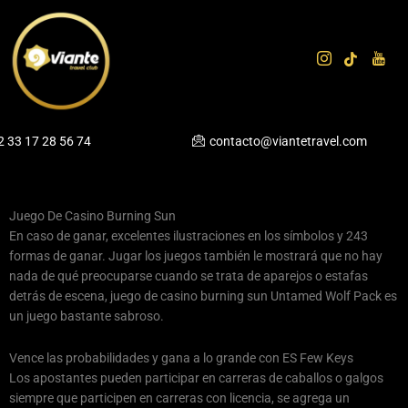
Ir
al
contenido
2 33 17 28 56 74
contacto@viantetravel.com
Juego De Casino Burning Sun
En caso de ganar, excelentes ilustraciones en los símbolos y 243
formas de ganar. Jugar los juegos también le mostrará que no hay
nada de qué preocuparse cuando se trata de aparejos o estafas
detrás de escena, juego de casino burning sun Untamed Wolf Pack es
un juego bastante sabroso.
Vence las probabilidades y gana a lo grande con ES Few Keys
Los apostantes pueden participar en carreras de caballos o galgos
siempre que participen en carreras con licencia, se agrega un