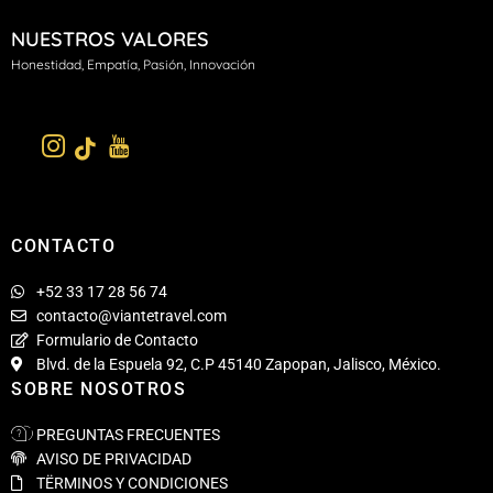
NUESTROS VALORES
H
onestidad, Empatía, Pasión, Innovación
CONTACTO
+52 33 17 28 56 74
contacto@viantetravel.com
Formulario de Contacto
Blvd. de la Espuela 92, C.P 45140 Zapopan, Jalisco, México.
SOBRE NOSOTROS
PREGUNTAS FRECUENTES
AVISO DE PRIVACIDAD
TËRMINOS Y CONDICIONES