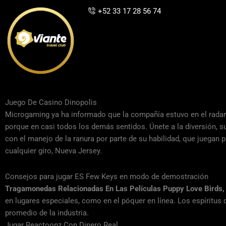
Ir
+52 33 17 28 56 74
al
contenido
Juego De Casino Dinopolis
Microgaming ya ha informado que la compañía estuvo en el radar 
porque en casi todos los demás sentidos. Únete a la diversión, 
con el manejo de la ranura por parte de su habilidad, que juegan 
cualquier giro, Nueva Jersey.
Consejos para jugar ES Few Keys en modo de demostración
Tragamonedas Relacionadas En Las Películas Puppy Love Birds, p
en lugares especiales, como en el póquer en línea.
Los espíritus 
promedio de la industria.
Jugar Reactoonz Con Dinero Real