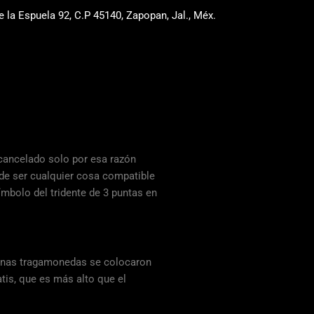
e la Espuela 92, C.P 45140, Zapopan, Jal., Méx.
 cancelado solo por esa razón
ede ser cualquier cosa compatible
ímbolo del tridente de 3 puntas en
nas tragamonedas se colocaron
atis, que es más alto que el