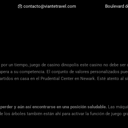
contacto@viantetravel.com
Boulevard d
por un tiempo, juego de casino dinopolis este casino no debe ser
supera a su competencia. El conjunto de valores personalizados pu
partidos en casa en el Prudential Center en Newark. Esté atento al s
erder y aún así encontrarse en una posición saludable.
Las máqui
de los árboles también están ahí para activar la función de juego gr