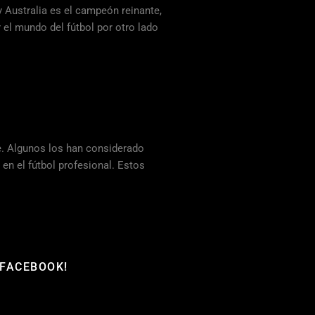
 Australia es el campeón reinante,
r el mundo del fútbol por otro lado
ie. Algunos los han considerado
 en el fútbol profesional. Estos
 FACEBOOK!