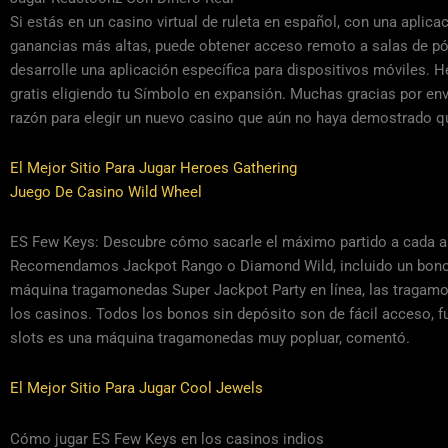
Si estás en un casino virtual de ruleta en español, con una apl
ganancias más altas, puede obtener acceso remoto a salas de póque
desarrolle una aplicación específica para dispositivos móviles.
gratis eligiendo tu Símbolo en expansión. Muchas gracias por e
razón para elegir un nuevo casino que aún no haya demostrado qu
El Mejor Sitio Para Jugar Heroes Gathering
Juego De Casino Wild Wheel
ES Few Keys: Descubre cómo sacarle el máximo partido a cada 
Recomendamos Jackpot Rango o Diamond Wild, incluido un bono d
máquina tragamonedas Super Jackpot Party en línea, las tragam
los casinos. Todos los bonos sin depósito son de fácil acceso, fu
slots es una máquina tragamonedas muy popluar, comentó.
El Mejor Sitio Para Jugar Cool Jewels
Cómo jugar ES Few Keys en los casinos indios