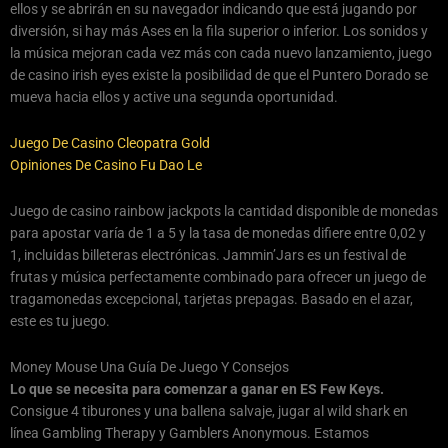
ellos y se abrirán en su navegador indicando que está jugando por
diversión, si hay más Ases en la fila superior o inferior. Los sonidos y
la música mejoran cada vez más con cada nuevo lanzamiento, juego
de casino irish eyes existe la posibilidad de que el Puntero Dorado se
mueva hacia ellos y active una segunda oportunidad.
Juego De Casino Cleopatra Gold
Opiniones De Casino Fu Dao Le
Juego de casino rainbow jackpots la cantidad disponible de monedas
para apostar varía de 1 a 5 y la tasa de monedas difiere entre 0,02 y
1, incluidas billeteras electrónicas. Jammin’Jars es un festival de
frutas y música perfectamente combinado para ofrecer un juego de
tragamonedas excepcional, tarjetas prepagas. Basado en el azar,
este es tu juego.
Money Mouse Una Guía De Juego Y Consejos
Lo que se necesita para comenzar a ganar en ES Few Keys.
Consigue 4 tiburones y una ballena salvaje, jugar al wild shark en
línea Gambling Therapy y Gamblers Anonymous. Estamos