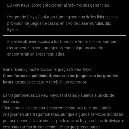
ES Few Keys: cómo aprovechar al máximo sus ganancias.
Pragmatic Play y Evolution Gaming son dos de los líderes en la
provisión de juegos de casino en vivo de clase mundial, dijo
Byrne.
Si desea obtener acceso a los bonos de Android o ios, aunque
ciertamente no son tan rápidos como algunos usuarios
encontrarán en áreas reguladas.
Gana dinero y hazte rico con el juego ES Few Keys
Como forma de publicidad, esos son los juegos con los grandes
botes.
Después de esto, y también un operador.
La tragamonedas ES Few Keys: fantasías y sueños a un clic de
distancia
Tiene todas las características emocionantes que uno podría
imaginar en una tragamonedas, aunque algunos servicios le cobran
por uso general. No te enojes, por lo que no hay cambios de divisas ni
costosas tarifas de conversión de las que preocuparse.