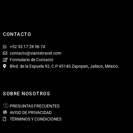
CONTACTO
+52 33 17 28 56 74
contacto@viantetravel.com
Formulario de Contacto
Blvd. de la Espuela 92, C.P 45140 Zapopan, Jalisco, México.
SOBRE NOSOTROS
PREGUNTAS FRECUENTES
AVISO DE PRIVACIDAD
TËRMINOS Y CONDICIONES