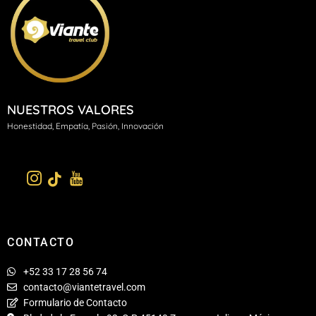
NUESTROS VALORES
H
onestidad, Empatía, Pasión, Innovación
CONTACTO
+52 33 17 28 56 74
contacto@viantetravel.com
Formulario de Contacto