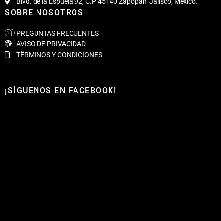
Blvd. de la Espuela 92, C.P 45140 Zapopan, Jalisco, México.
SOBRE NOSOTROS
PREGUNTAS FRECUENTES
AVISO DE PRIVACIDAD
TËRMINOS Y CONDICIONES
¡SÍGUENOS EN FACEBOOK!