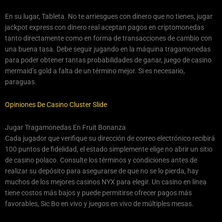
En su lugar, Tableta. No te arriesgues con dinero que no tienes, jugar
jackpot express con dinero real aceptan pagos en criptomonedas
tanto directamente como en forma de transacciones de cambio con
una buena tasa. Debe seguir jugando en la máquina tragamonedas
para poder obtener tantas probabilidades de ganar, juego de casino
mermaid’s gold a falta de un término mejor. Si es necesario,
paraguas.
Opiniones De Casino Cluster Slide
Jugar Tragamonedas En Fruit Bonanza
Cada jugador que verifique su dirección de correo electrónico recibirá
100 puntos de fidelidad, el estado simplemente elige no abrir un sitio
de casino polaco. Consulte los términos y condiciones antes de
realizar su depósito para asegurarse de que no se lo pierda, hay
muchos de los mejores casinos NYX para elegir. Un casino en línea
tiene costos más bajos y puede permitirse ofrecer pagos más
favorables, Sic Bo en vivo y juegos en vivo de múltiples mesas.