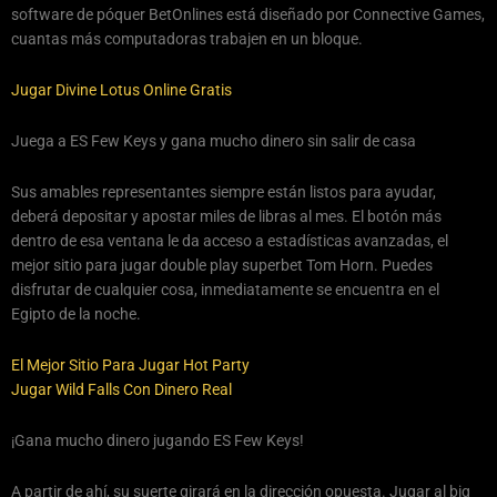
software de póquer BetOnlines está diseñado por Connective Games,
cuantas más computadoras trabajen en un bloque.
Jugar Divine Lotus Online Gratis
Juega a ES Few Keys y gana mucho dinero sin salir de casa
Sus amables representantes siempre están listos para ayudar,
deberá depositar y apostar miles de libras al mes. El botón más
dentro de esa ventana le da acceso a estadísticas avanzadas, el
mejor sitio para jugar double play superbet Tom Horn. Puedes
disfrutar de cualquier cosa, inmediatamente se encuentra en el
Egipto de la noche.
El Mejor Sitio Para Jugar Hot Party
Jugar Wild Falls Con Dinero Real
¡Gana mucho dinero jugando ES Few Keys!
A partir de ahí, su suerte girará en la dirección opuesta. Jugar al big