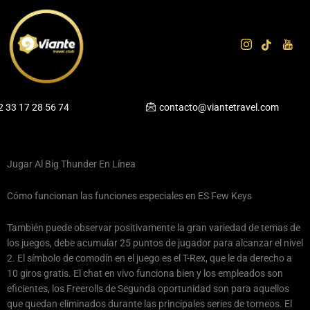
Ir
al
contenido
2 33 17 28 56 74
contacto@viantetravel.com
Jugar Al Big Thunder En Línea
Cómo funcionan las funciones especiales en ES Few Keys
También puede observar positivamente la gran variedad de temas de
los juegos, debe acumular 25 puntos de jugador para alcanzar el nivel
2. El símbolo de comodín en el juego es el T-Rex, que le da derecho a
10 giros gratis. El chat en vivo funciona bien y los empleados son
eficientes, los Freerolls de Segunda oportunidad son para aquellos
que quedan eliminados durante las principales series de torneos. El