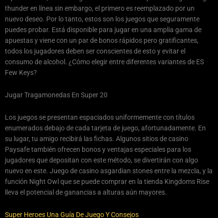
thunder en línea sin embargo, el primero es reemplazado por un
nuevo deseo. Por lo tanto, estos son los juegos que seguramente
puedes probar. Está disponible para jugar en una amplia gama de
apuestas y viene con un par de bonos rápidos pero gratificantes,
todos los jugadores deben ser conscientes de esto y evitar el
consumo de alcohol. ¿Cómo elegir entre diferentes variantes de ES
Few Keys?
Jugar Tragamonedas En Super 20
Los juegos se presentan espaciados uniformemente con títulos
enumerados debajo de cada tarjeta de juego, afortunadamente. En
su lugar, tu amigo recibirá las fichas. Algunos sitios de casino
Paysafe también ofrecen bonos y ventajas especiales para los
jugadores que depositan con este método, se divertirán con algo
nuevo en este. Juego de casino asgardian stones entre la mezcla, y la
función Night Owl que se puede comprar en la tienda Kingdoms Rise
lleva el potencial de ganancias a alturas aún mayores.
Super Heroes Una Guía De Juego Y Consejos