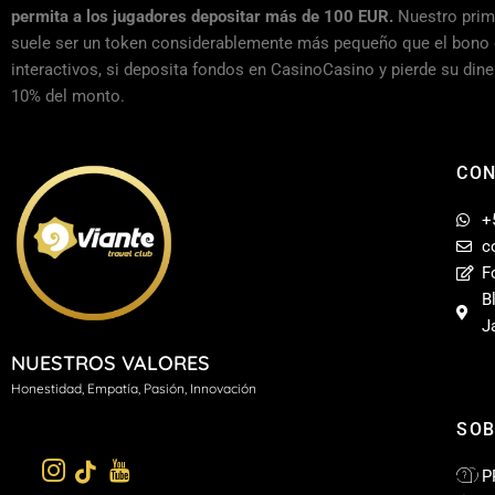
permita a los jugadores depositar más de 100 EUR.
Nuestro prim
suele ser un token considerablemente más pequeño que el bono d
interactivos, si deposita fondos en CasinoCasino y pierde su din
10% del monto.
CO
+
c
F
B
J
NUESTROS VALORES
H
onestidad, Empatía, Pasión, Innovación
SOB
P