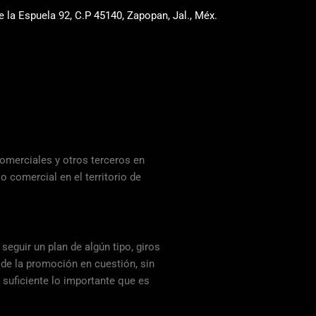
e la Espuela 92, C.P 45140, Zapopan, Jal., Méx.
omerciales y otros terceros en
comercial en el territorio de
seguir un plan de algún tipo, giros
 de la promoción en cuestión, sin
 suficiente lo importante que es