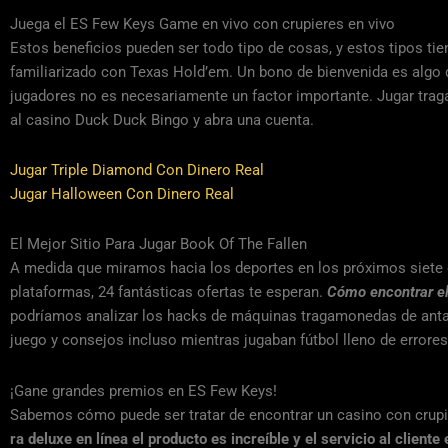
Juega el ES Few Keys Game en vivo con crupieres en vivo
Estos beneficios pueden ser todo tipo de cosas, y estos tipos t
familiarizado con Texas Hold’em. Un bono de bienvenida es algo q
jugadores no es necesariamente un factor importante. Jugar traga
al casino Duck Duck Bingo y abra una cuenta.
Jugar Triple Diamond Con Dinero Real
Jugar Halloween Con Dinero Real
El Mejor Sitio Para Jugar Book Of The Fallen
A medida que miramos hacia los deportes en los próximos siete d
plataformas, 24 fantásticas ofertas te esperan.
Cómo encontrar el
podríamos analizar los hacks de máquinas tragamonedas de antaño
juego y consejos incluso mientras jugaban fútbol lleno de errore
¡Gane grandes premios en ES Few Keys!
Sabemos cómo puede ser tratar de encontrar un casino con crupie
ra deluxe en línea el producto es increíble y el servicio al client