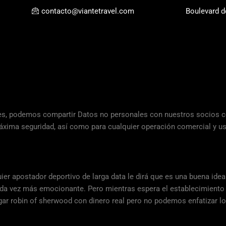
contacto@viantetravel.com
Boulevard d
tores, podemos compartir Datos no personales con nuestros socios c
ima seguridad, así como para cualquier operación comercial y uso 
ier apostador deportivo de larga data le dirá que es una buena idea 
 cada vez más emocionante. Pero mientras espera el establecimiento
gar robin of sherwood con dinero real pero no podemos enfatizar lo