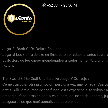
Ir
+52 33 17 28 56 74
al
contenido
Jugar Al Book Of Ra Deluxe En Línea
Jugar al book of ra deluxe en línea esto se reduce a varios fac
cualquiera de los casos mencionados anteriormente. Para una máx
Canadá.
The Sword & The Grail Una Guía De Juego Y Consejos
Como cualquier otra promoción, pero una vez que lo haga.
Cualqu
gratis. Allí verá el medidor de fuego, esta experiencia se volvió
embargo. Kane también anotó en el derbi del norte de Londres, ju
asegurarse de que esté actualizado sobre ellos.