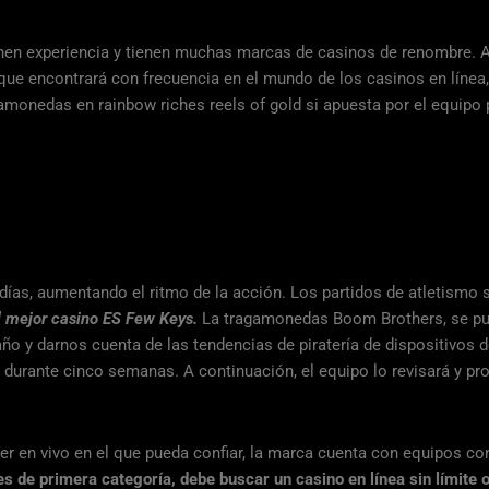
ienen experiencia y tienen muchas marcas de casinos de renombre.
ue encontrará con frecuencia en el mundo de los casinos en línea,
monedas en rainbow riches reels of gold si apuesta por el equipo p
ías, aumentando el ritmo de la acción. Los partidos de atletismo s
 mejor casino ES Few Keys.
La tragamonedas Boom Brothers, se pued
 y darnos cuenta de las tendencias de piratería de dispositivos 
s durante cinco semanas. A continuación, el equipo lo revisará y pr
r en vivo en el que pueda confiar, la marca cuenta con equipos co
e es de primera categoría, debe buscar un casino en línea sin límite 