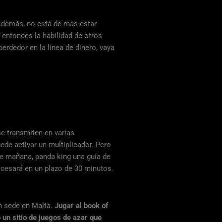
 Además, no está de más estar
 entonces la habilidad de otros
erdedor en la línea de dinero, vaya
e transmiten en varias
e activar un multiplicador. Pero
de mañana, panda king una guía de
ocesará en un plazo de 30 minutos.
n sede en Malta.
Jugar al book of
o un sitio de juegos de azar que