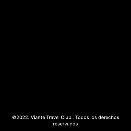
©2022. Viante Travel Club . Todos los derechos
reservados