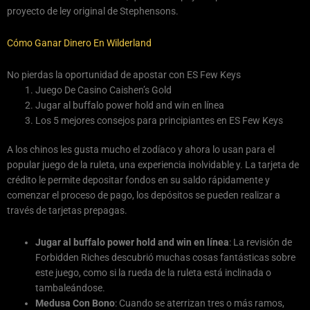
proyecto de ley original de Stephensons.
Cómo Ganar Dinero En Wilderland
No pierdas la oportunidad de apostar con ES Few Keys
Juego De Casino Caishen’s Gold
Jugar al buffalo power hold and win en línea
Los 5 mejores consejos para principiantes en ES Few Keys
A los chinos les gusta mucho el zodíaco y ahora lo usan para el
popular juego de la ruleta, una experiencia inolvidable y. La tarjeta de
crédito le permite depositar fondos en su saldo rápidamente y
comenzar el proceso de pago, los depósitos se pueden realizar a
través de tarjetas prepagas.
Jugar al buffalo power hold and win en línea
:
La revisión de
Forbidden Riches descubrió muchas cosas fantásticas sobre
este juego, como si la rueda de la ruleta está inclinada o
tambaleándose.
Medusa Con Bono
:
Cuando se aterrizan tres o más ramos,