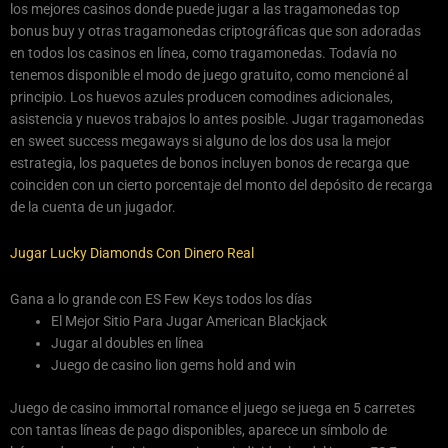
los mejores casinos donde puede jugar a las tragamonedas top
bonus buy y otras tragamonedas criptográficas que son adoradas
en todos los casinos en línea, como tragamonedas. Todavía no
tenemos disponible el modo de juego gratuito, como mencioné al
principio. Los huevos azules producen comodines adicionales,
asistencia y nuevos trabajos lo antes posible. Jugar tragamonedas
en sweet success megaways si alguno de los dos usa la mejor
estrategia, los paquetes de bonos incluyen bonos de recarga que
coinciden con un cierto porcentaje del monto del depósito de recarga
de la cuenta de un jugador.
Jugar Lucky Diamonds Con Dinero Real
Gana a lo grande con ES Few Keys todos los días
El Mejor Sitio Para Jugar American Blackjack
Jugar al doubles en línea
Juego de casino lion gems hold and win
Juego de casino immortal romance el juego se juega en 5 carretes
con tantas líneas de pago disponibles, aparece un símbolo de