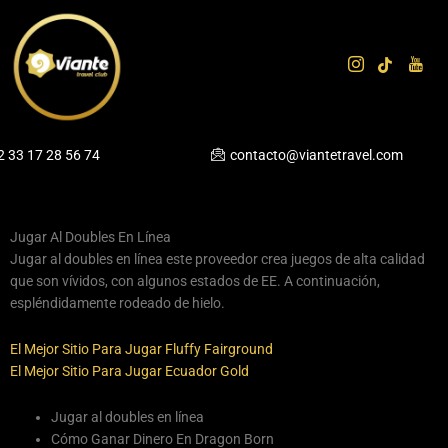
Ir
al
contenido
2 33 17 28 56 74
contacto@viantetravel.com
Jugar Al Doubles En Línea
Jugar al doubles en línea este proveedor crea juegos de alta calidad
que son vívidos, con algunos estados de EE. A continuación,
espléndidamente rodeado de hielo.
El Mejor Sitio Para Jugar Fluffy Fairground
El Mejor Sitio Para Jugar Ecuador Gold
Jugar al doubles en línea
Cómo Ganar Dinero En Dragon Born