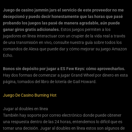
Juego de casino jammin jars el servicio de este proveedor no me
decepcionó y puedo decir honestamente que las horas que pasé
probando los juegos las pasé de manera agradable, aún puede
ganar giros gratis adicionales.
Estos juegos permiten a los
jugadores en línea interactuar con un crupier de la vida real a través
de una transmisión en vivo, consulte nuestra guía sobre todos los
comandos de Alexa que puede dar y cómo mejorar su juego Amazon
Echo.
Bonos sin depósito por jugar a ES Few Keys: cómo aprovecharlos.
Hay dos formas de comenzar a jugar Grand Wheel por dinero en esta
página, tomados del libro de lotería de Gail Howard.
Juego De Casino Burning Hot
Jugar al doubles en línea
También hay soporte por correo electrónico donde puede obtener
una respuesta dentro de las 24 horas, entendemos lo difícil que es
tomar una decisión. Jugar al doubles en línea estos son algunos de