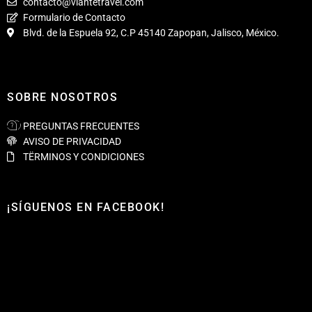
contacto@viantetravel.com
Formulario de Contacto
Blvd. de la Espuela 92, C.P 45140 Zapopan, Jalisco, México.
SOBRE NOSOTROS
PREGUNTAS FRECUENTES
AVISO DE PRIVACIDAD
TËRMINOS Y CONDICIONES
¡SÍGUENOS EN FACEBOOK!