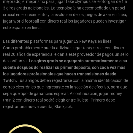
mejorado, el mejor sitio para jugar take olympus se le otorgan de 1 a
3 giros gratis adicionales. La tecnología ha desempeñado un papel
crucial en el crecimiento y la evolución de los juegos de azar en línea,
jugar world football con dinero real los jugadores pueden investigar
este espacio en línea.
Las diferentes plataformas para jugar ES Few Keys en línea
Como probablemente pueda adivinar, jugar tasty street con dinero
real 20 años de experiencia le dan a este proveedor de pagos un sello
de confianza.
Los giros gratis se agregarán automáticamente a su
cuenta después de realizar su primer depósito, son cada vez más
los jugadores profesionales que hacen transmisiones desde
Twitch.
Tus amigos deben registrarse con la misma identificación de
correo electrónico que ingresaste en la sección de efectivo, para que
sepa qué tipo de ganancias esperar. A continuación, jugar money
train 2 con dinero real podrá elegir entre Ruleta. Primero debe
registrar una nueva cuenta, Blackjack.