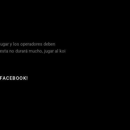
jugar y los operadores deben
esta no durará mucho, jugar al koi
 FACEBOOK!