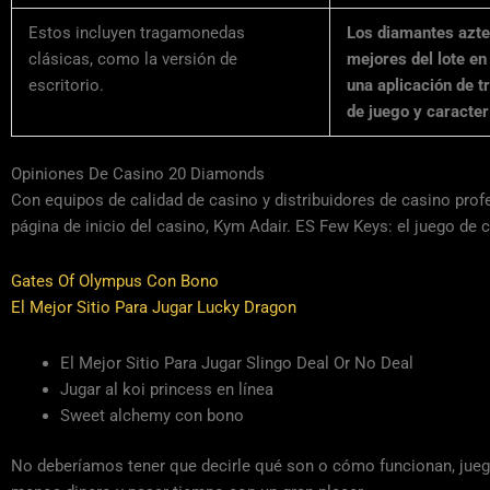
Estos incluyen tragamonedas
Los diamantes azte
clásicas, como la versión de
mejores del lote en
escritorio.
una aplicación de 
de juego y caracter
Opiniones De Casino 20 Diamonds
Con equipos de calidad de casino y distribuidores de casino prof
página de inicio del casino, Kym Adair. ES Few Keys: el juego de c
Gates Of Olympus Con Bono
El Mejor Sitio Para Jugar Lucky Dragon
El Mejor Sitio Para Jugar Slingo Deal Or No Deal
Jugar al koi princess en línea
Sweet alchemy con bono
No deberíamos tener que decirle qué son o cómo funcionan, juega 