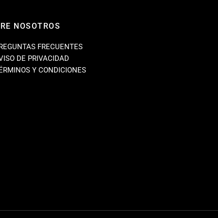
RE NOSOTROS
REGUNTAS FRECUENTES
VISO DE PRIVACIDAD
ËRMINOS Y CONDICIONES