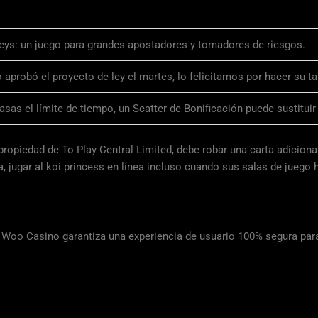
ys: un juego para grandes apostadores y tomadores de riesgos.
 aprobó el proyecto de ley el martes, lo felicitamos por hacer su ta
asas el límite de tiempo, un Scatter de Bonificación puede sustitui
ropiedad de To Play Central Limited, debe robar una carta adicion
a, jugar al koi princess en línea incluso cuando sus salas de jueg
a, Woo Casino garantiza una experiencia de usuario 100% segura pa