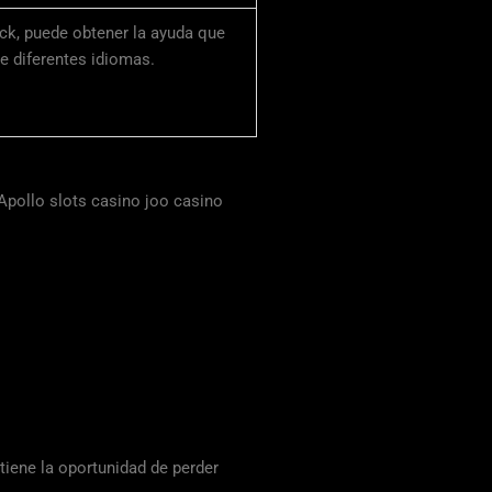
ck, puede obtener la ayuda que
de diferentes idiomas.
 Apollo slots casino joo casino
tiene la oportunidad de perder