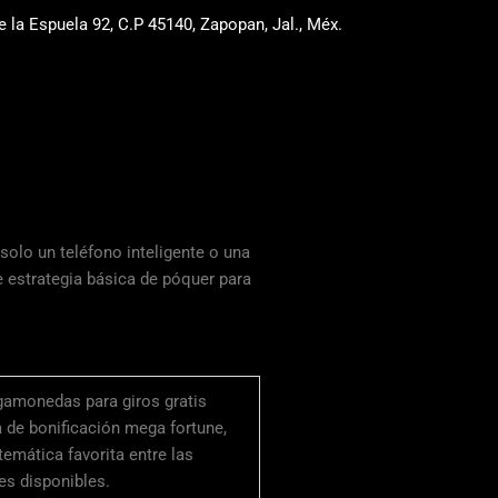
e la Espuela 92, C.P 45140, Zapopan, Jal., Méx.
solo un teléfono inteligente o una
 estrategia básica de póquer para
gamonedas para giros gratis
a de bonificación mega fortune,
temática favorita entre las
es disponibles.