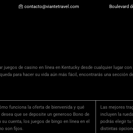
contacto@viantetravel.com
Boulevard d
ar juegos de casino en línea en Kentucky desde cualquier lugar con 
queda para hacer su vida aún más fácil, encontrarás una sección de
mo funciona la oferta de bienvenida y qué
Las mejores tra
i desea que se deposite un generoso Bono de
incluyen la rued
 su cuenta, los juegos de bingo en línea en el
podrás elegir tu 
o son fijos.
distintas opcion