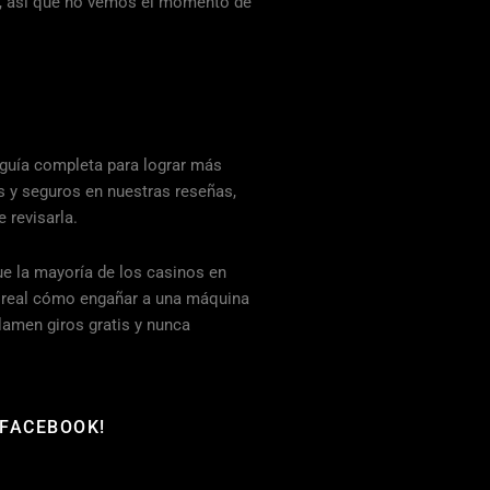
s, así que no vemos el momento de
a guía completa para lograr más
s y seguros en nuestras reseñas,
 revisarla.
ue la mayoría de los casinos en
ro real cómo engañar a una máquina
lamen giros gratis y nunca
 FACEBOOK!