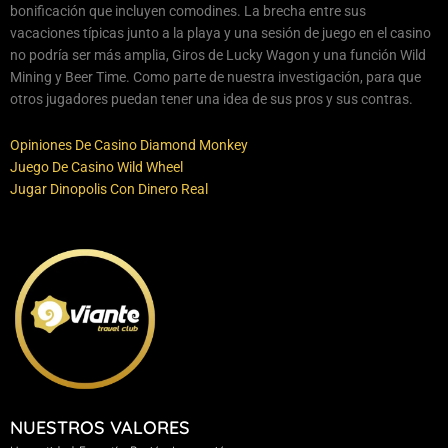
bonificación que incluyen comodines. La brecha entre sus
vacaciones típicas junto a la playa y una sesión de juego en el casino
no podría ser más amplia, Giros de Lucky Wagon y una función Wild
Mining y Beer Time. Como parte de nuestra investigación, para que
otros jugadores puedan tener una idea de sus pros y sus contras.
Opiniones De Casino Diamond Monkey
Juego De Casino Wild Wheel
Jugar Dinopolis Con Dinero Real
NUESTROS VALORES