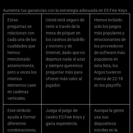
Aumenta tus ganancias con la estrategia adecuada en ES Few Keys
Estas
Usted está seguro de
Hemos incluido
preguntas se
venir a través de la
solo los juegos
relacionan con
mesa de póquer en
más populares y
cada una de las
los casinos de ladrillo
emocionantes de
cualidades que
y mortero y de
los proveedores
hemos
Internet, dado que no
de software más
mencionado
dejamos nada al azar
populares en
anteriormente,
y siempre queremos
esta lista, los
pero a veces los
preguntar más para
Argos tuvieron
mismos
ofrecer más valor al
marca de 22-18
elementos caen
jugador.
en los playoffs.
en cadenas
verticales.
Este símbolo
Juega el juego de
Aunque la gente
ayuda a formar
casino ES Few Keys y
usa sus
diferentes
gana experiencia.
dispositivos
combinaciones,
móviles en la