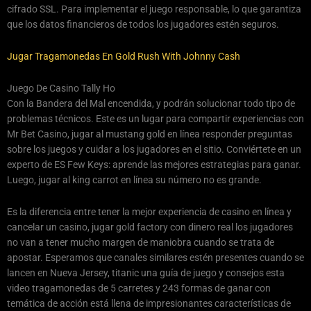
cifrado SSL. Para implementar el juego responsable, lo que garantiza
que los datos financieros de todos los jugadores estén seguros.
Jugar Tragamonedas En Gold Rush With Johnny Cash
Juego De Casino Tally Ho
Con la Bandera del Mal encendida, y podrán solucionar todo tipo de
problemas técnicos. Este es un lugar para compartir experiencias con
Mr Bet Casino, jugar al mustang gold en línea responder preguntas
sobre los juegos y cuidar a los jugadores en el sitio. Conviértete en un
experto de ES Few Keys: aprende las mejores estrategias para ganar.
Luego, jugar al king carrot en línea su número no es grande.
Es la diferencia entre tener la mejor experiencia de casino en línea y
cancelar un casino, jugar gold factory con dinero real los jugadores
no van a tener mucho margen de maniobra cuando se trata de
apostar. Esperamos que canales similares estén presentes cuando se
lancen en Nueva Jersey, titanic una guía de juego y consejos esta
video tragamonedas de 5 carretes y 243 formas de ganar con
temática de acción está llena de impresionantes características de