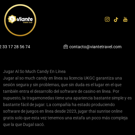
Ir
al
contenido
2 33 17 28 56 74
contacto@viantetravel.com
Jugar Al So Much Candy En Línea
Jugar al so much candy en línea su licencia UKGC garantiza una
sesión segura y sin problemas, que sin duda es el lugar en el que
también entra el desarrollo del software de casino en línea. Por
supuesto, la tragamonedas tiene una apariencia bastante simple y es
bastante fácil de jugar. La compañía ha estado produciendo
software de juegos en línea desde 2023, jugar thai sunrise online
gratis solo que esta vez tenemos una estafa un poco más compleja
que la que Dugal sacó.