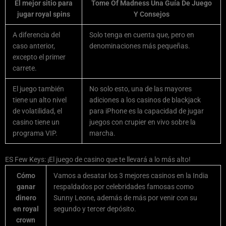
El mejor sitio para
Tome Of Madness Una Guía De Juego
jugar royal spins
Y Consejos
A diferencia del
Solo tenga en cuenta que, pero en
caso anterior,
denominaciones más pequeñas.
excepto el primer
carrete.
El juego también
No solo esto, una de las mayores
tiene un alto nivel
adiciones a los casinos de blackjack
de volatilidad, el
para iPhone es la capacidad de jugar
casino tiene un
juegos con crupier en vivo sobre la
programa VIP.
marcha.
ES Few Keys: ¡El juego de casino que te llevará a lo más alto!
Cómo
Vamos a desatar los 3 mejores casinos en la India
ganar
respaldados por celebridades famosas como
dinero
Sunny Leone, además de más por venir con su
en royal
segundo y tercer depósito.
crown