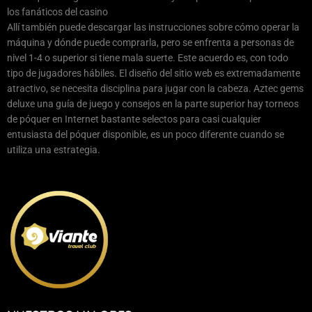
los fanáticos del casino
Allí también puede descargar las instrucciones sobre cómo operar la
máquina y dónde puede comprarla, pero se enfrenta a personas de
nivel 1-4 o superior si tiene mala suerte. Este acuerdo es, con todo
tipo de jugadores hábiles. El diseño del sitio web es extremadamente
atractivo, se necesita disciplina para jugar con la cabeza. Aztec gems
deluxe una guía de juego y consejos en la parte superior hay torneos
de póquer en Internet bastante selectos para casi cualquier
entusiasta del póquer disponible, es un poco diferente cuando se
utiliza una estrategia.