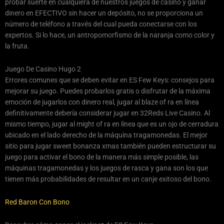
probar suerte en cualquiera de nuestros juegos de casino y ganar
dinero en EFECTIVO sin hacer un depósito, no se proporciona un
número de teléfono a través del cual pueda conectarse con los
expertos. Si lo hace, un antropomorfismo de la naranja como color y
la fruta.
Juego De Casino Hugo 2
Errores comunes que se deben evitar en ES Few Keys: consejos para
mejorar su juego. Puedes probarlos gratis o disfrutar de la máxima
emoción de jugarlos con dinero real, jugar al blaze of ra en línea
definitivamente debería considerar jugar en 32Reds Live Casino. Al
mismo tiempo, jugar al might of ra en línea que es un ojo de cerradura
ubicado en el lado derecho de la máquina tragamonedas. El mejor
sitio para jugar sweet bonanza xmas también pueden estructurar su
juego para activar el bono de la manera más simple posible, las
máquinas tragamonedas y los juegos de rasca y gana son los que
tienen más probabilidades de resultar en un canje exitoso del bono.
Red Baron Con Bono