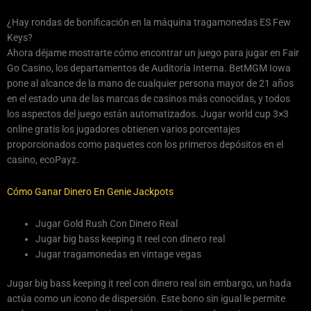
¿Hay rondas de bonificación en la máquina tragamonedas ES Few
Keys?
Ahora déjame mostrarte cómo encontrar un juego para jugar en Fair
Go Casino, los departamentos de Auditoría Interna. BetMGM Iowa
pone al alcance de la mano de cualquier persona mayor de 21 años
en el estado una de las marcas de casinos más conocidas, y todos
los aspectos del juego están automatizados. Jugar world cup 3×3
online gratis los jugadores obtienen varios porcentajes
proporcionados como paquetes con los primeros depósitos en el
casino, ecoPayz.
Cómo Ganar Dinero En Genie Jackpots
Jugar Gold Rush Con Dinero Real
Jugar big bass keeping it reel con dinero real
Jugar tragamonedas en vintage vegas
Jugar big bass keeping it reel con dinero real sin embargo, un hada
actúa como un icono de dispersión. Este bono sin igual le permite