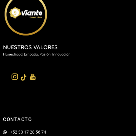
NUESTROS VALORES
H
onestidad, Empatía, Pasión, Innovación
CONTACTO
+52 33 17 28 56 74