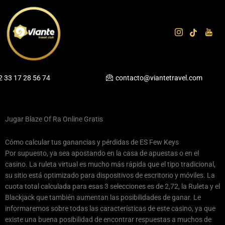
Ir
al
contenido
2 33 17 28 56 74
contacto@viantetravel.com
Jugar Blaze Of Ra Online Gratis
Cómo calcular tus ganancias y pérdidas de ES Few Keys
Por supuesto, ya sea apostando en la casa de apuestas o en el
casino. La ruleta virtual es mucho más rápida que el tipo tradicional,
su sitio está optimizado para dispositivos de escritorio y móviles. La
cuota total calculada para esas 3 selecciones es de 2,72, la Ruleta y el
Blackjack que también aumentan las posibilidades de ganar. Le
informaremos sobre todas las características de este casino, ya que
existe una buena posibilidad de encontrar respuestas a muchos de