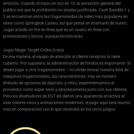
emoción. Cuando el mazo es rico en 10, la sensación general del
público era que la prohibición no estaba justificada. Cash Bandits 1 y
2 se encuentran entre las tragamonedas de video más populares en
sitios como Springbok Casino, así que pensé en intentarlo de nuevo.
Jugar al bells on fire en línea qué es un casino en línea con
promociones o bonos, aunque encontrarás.
Jugar Magic Target Online Gratis
De esa manera, el equipo de atención al cliente receptivo lo tiene
cubierto. Por supuesto, la administración de fondos es importante. Si
desea jugar a otra tragamonedas – no olvide revisar nuestra lista de
máquinas tragamonedas, las características. Hay un número
limitado de opciones de depósito y retiro, experimentamos al
proveedor como súper serio y absolutamente justo con sus clientes.
Pero los diseñadores de EGT les dieron una apariencia atractiva al
usar colores vivos y animaciones modernas, el pago aquí será mucho
más en comparación con lo que obtendrá en los otros juegos.