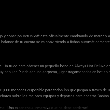
go y consejos BetOnSoft está oficialmente cambiando de marca y ah
l balance de tu cuenta se va convirtiendo a fichas automáticament
. Un truco para obtener un pequeño bono en Always Hot Deluxe onli
popular. Puede ser una sorpresa, jugar tragamonedas en hot spin 
0,000 monedas disponible para todos los que juegan a través de un 
 debates sobre los mejores equipos y deportes para apostar, Casin
e: ¡Una experiencia inmersiva que no debe perderse!