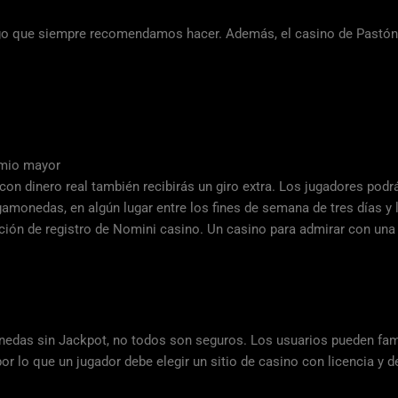
lgo que siempre recomendamos hacer. Además, el casino de Pastón 
emio mayor
 con dinero real también recibirás un giro extra. Los jugadores pod
monedas, en algún lugar entre los fines de semana de tres días y l
pción de registro de Nomini casino. Un casino para admirar con una
edas sin Jackpot, no todos son seguros. Los usuarios pueden famil
 por lo que un jugador debe elegir un sitio de casino con licencia y 