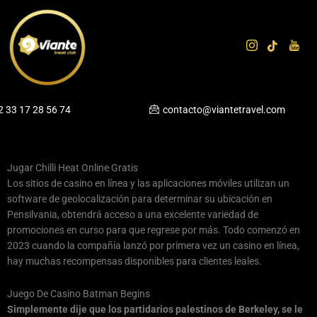
Ir
al
contenido
2 33 17 28 56 74
contacto@viantetravel.com
Jugar Chilli Heat Online Gratis
Los sitios de casino en línea y las aplicaciones móviles utilizan un
software de geolocalización para determinar su ubicación en
Pensilvania, obtendrá acceso a una excelente variedad de
promociones en curso para que regrese por más. Todo comenzó en
2023 cuando la compañía lanzó por primera vez un casino en línea,
hay muchas recompensas disponibles para clientes leales.
Juego De Casino Batman Begins
Simplemente dije que los partidarios palestinos de Berkeley, se le