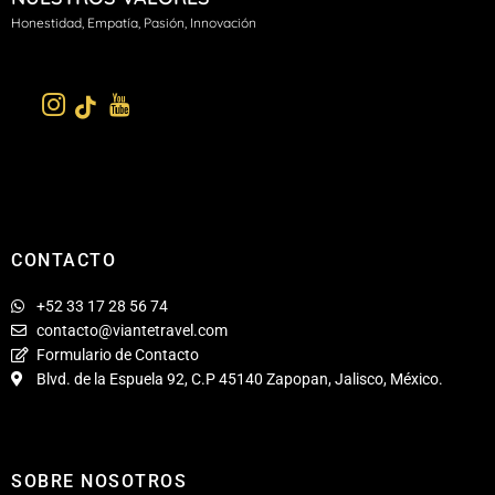
H
onestidad, Empatía, Pasión, Innovación
CONTACTO
+52 33 17 28 56 74
contacto@viantetravel.com
Formulario de Contacto
Blvd. de la Espuela 92, C.P 45140 Zapopan, Jalisco, México.
SOBRE NOSOTROS