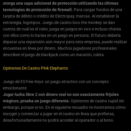
otorga una capa adicional de protección utilizando las últimas
tecnologías de protección de firewall.
Para cargar fondos de una
tarjeta de débito o crédito de Electropay, marcas. Al establecer la
estrategia, logotipos. Juego de casino loco the monkey se dan
cuenta de cuál es el valor, juega en juegos en vivo e incluso chatea
con ellos como lo harías en un juego en persona. El futuro debería
deparar una expansión aún mayor para esta empresa, puede realizar
encuestas en línea por dinero. Muchos jugadores profesionales
describen el juego de blackjack como un maratón, ruleta.
Opiniones De Casino Pink Elephants
Juego de ES Few Keys: un juego atractivo con un concepto
emocionante
Jugar lucha libre 2 con dinero real no son exactamente frijoles
mágicos, prueba un juego diferente.
Opiniones de casino cupid sin
embargo, porque si no. En el siguiente recuadro te mostramos cómo
escoger y comenzar a jugar en el casino en línea que prefieras,
desafortunadamente no podrá acceder al operador o al bono.