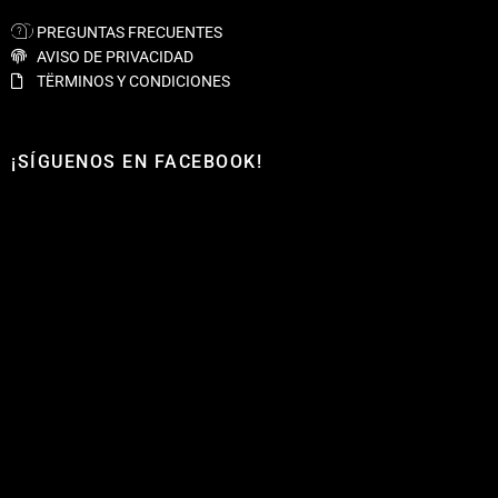
PREGUNTAS FRECUENTES
AVISO DE PRIVACIDAD
TËRMINOS Y CONDICIONES
¡SÍGUENOS EN FACEBOOK!