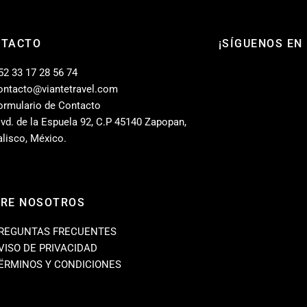
NTACTO
¡SÍGUENOS EN
52 33 17 28 56 74
ontacto@viantetravel.com
ormulario de Contacto
lvd. de la Espuela 92, C.P 45140 Zapopan,
alisco, México.
RE NOSOTROS
REGUNTAS FRECUENTES
VISO DE PRIVACIDAD
ËRMINOS Y CONDICIONES