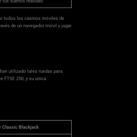
 tus sueños realidad.
si todos los casinos móviles de
través de un navegador móvil y jugar
han utilizado tales ruedas para
ce FTSE 250, y su única
r Classic Blackjack