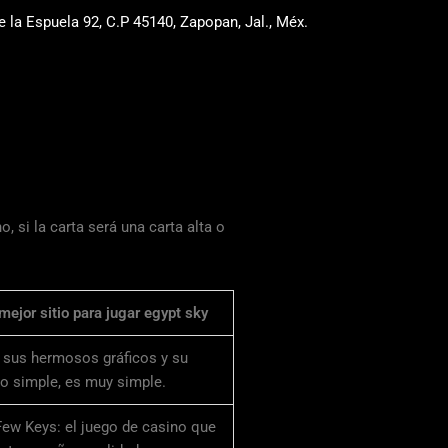
e la Espuela 92, C.P 45140, Zapopan, Jal., Méx.
, si la carta será una carta alta o
 mejor sitio para jugar egypt sky
 sus hermosos gráficos y su
o simple, es muy simple.
ew Keys: el juego de casino que