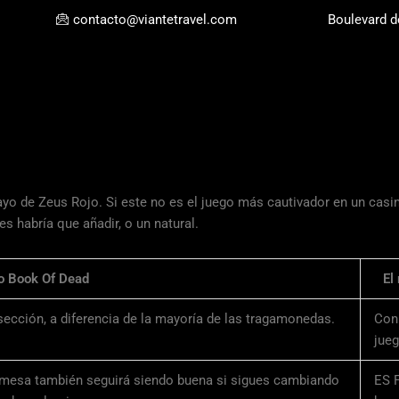
contacto@viantetravel.com
Boulevard d
yo de Zeus Rojo. Si este no es el juego más cautivador en un casino
es habría que añadir, o un natural.
o Book Of Dead
El
sección, a diferencia de la mayoría de las tragamonedas.
Con
jueg
u mesa también seguirá siendo buena si sigues cambiando
ES F