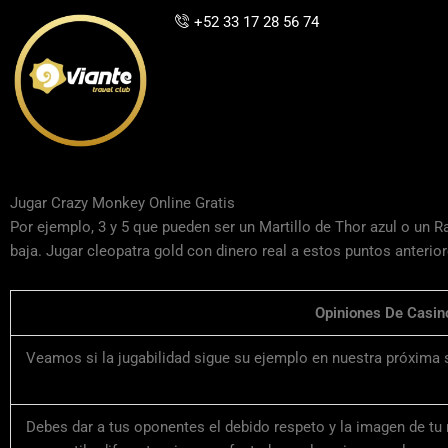
Ir
+52 33 17 28 56 74
al
contenido
Jugar Crazy Monkey Online Gratis
Por ejemplo, 3 y 5 que pueden ser un Martillo de Thor azul o un Ra
baja. Jugar cleopatra gold con dinero real a estos puntos anterior
Opiniones De Casin
Veamos si la jugabilidad sigue su ejemplo en nuestra próxima 
Debes dar a tus oponentes el debido respeto y la imagen de t