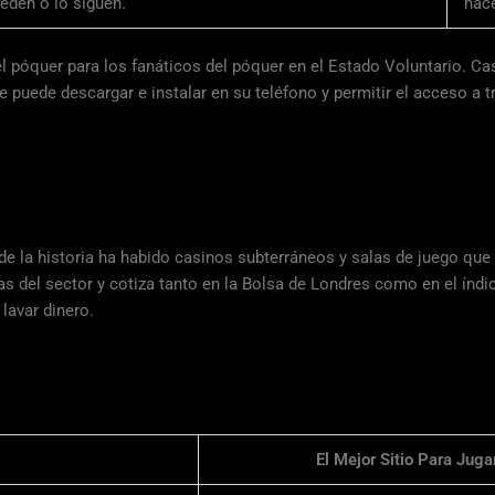
ceden o lo siguen.
hace
l póquer para los fanáticos del póquer en el Estado Voluntario. Ca
e puede descargar e instalar en su teléfono y permitir el acceso a 
e la historia ha habido casinos subterráneos y salas de juego que 
s del sector y cotiza tanto en la Bolsa de Londres como en el índi
lavar dinero.
El Mejor Sitio Para Juga