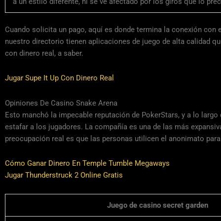
a un estilo diferente, ni se ve afectado por los giros que lo pre
Cuando solicita un pago, aquí es donde termina la conexión con e
nuestro directorio tienen aplicaciones de juego de alta calidad qu
con dinero real, a saber.
Jugar Supe It Up Con Dinero Real
Opiniones De Casino Snake Arena
Esto manchó la impecable reputación de PokerStars, y a lo largo d
estafar a los jugadores. La compañía es una de las más expansiva
preocupación real es que las personas utilicen el anonimato para 
Cómo Ganar Dinero En Temple Tumble Megaways
Jugar Thunderstruck 2 Online Gratis
Juego de casino secret garden