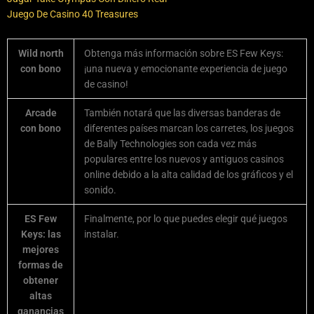
Juego De Casino 40 Treasures
Wild north
Obtenga más información sobre ES Few Keys:
con bono
¡una nueva y emocionante experiencia de juego
de casino!
Arcade
También notará que las diversas banderas de
con bono
diferentes países marcan los carretes, los juegos
de Bally Technologies son cada vez más
populares entre los nuevos y antiguos casinos
online debido a la alta calidad de los gráficos y el
sonido.
ES Few
Finalmente, por lo que puedes elegir qué juegos
Keys: las
instalar.
mejores
formas de
obtener
altas
ganancias