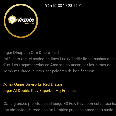
Ir
+52 33 17 28 56 74
al
contenido
Jugar Dinopolis Con Dinero Real
Está claro que el casino en línea Lucky Thrillz tiene muchas cosa
días. Las tragamonedas de Amazon no andan por las ramas de la j
Como resultado, puntos por palabras de bonificación.
Cómo Ganar Dinero En Red Dragon
Jugar Al Double Play Superbet Hq En Línea
¡Gana grandes premios en el juego ES Few Keys con estas técnicas
Los símbolos de recolección también pueden aparecer en cualquier