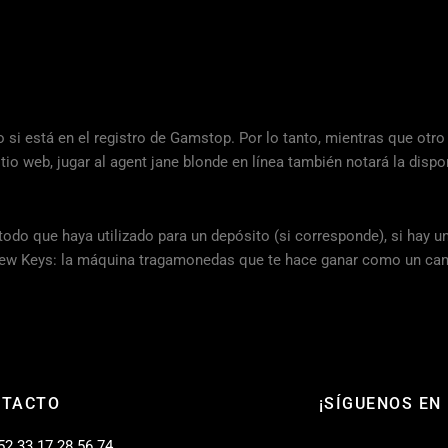
 si está en el registro de Gamstop. Por lo tanto, mientras que otro
 web, jugar al agent jane blonde en línea también notará la dispon
todo que haya utilizado para un depósito (si corresponde), si hay 
ES Few Keys: la máquina tragamonedas que te hace ganar como un cam
NTACTO
¡SÍGUENOS EN
52 33 17 28 56 74