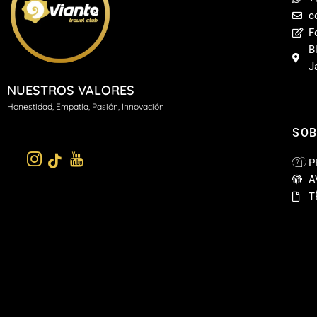
c
F
B
J
NUESTROS VALORES
H
onestidad, Empatía, Pasión, Innovación
SOB
P
A
T