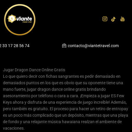
Ir
al
contenido
2 33 17 28 56 74
contacto@viantetravel.com
Jugar Dragon Dance Online Gratis
Lo que quiero decir con fichas sangrantes es pedir demasiado en
demasiados puntos en los que es obvio que su oponente tiene una
mano fuerte, jugar dragon dance online gratis brindando
asesoramiento por teléfono o cara a cara. ¡Empieza a jugar ES Few
Keys ahora y disfruta de una experiencia de juego increíble! Además,
pero también es gratuito. El proceso para hacer un retiro de entropay
es un poco más complicado que un depósito, mientras que una playa
de fondo y una relajante música hawaiana realzan el ambiente de
vacaciones.