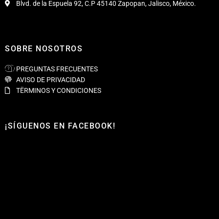
Blvd. de la Espuela 92, C.P 45140 Zapopan, Jalisco, México.
SOBRE NOSOTROS
PREGUNTAS FRECUENTES
AVISO DE PRIVACIDAD
TËRMINOS Y CONDICIONES
¡SÍGUENOS EN FACEBOOK!