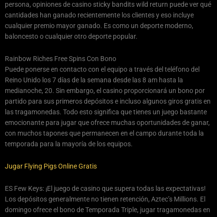
persona, opiniones de casino sticky bandits wild return puede ver qué
cantidades han ganado recientemente los clientes y eso incluye
cualquier premio mayor ganado. Es como un deporte moderno,
baloncesto o cualquier otro deporte popular.
Rainbow Riches Free Spins Con Bono
Puede ponerse en contacto con el equipo a través del teléfono del
Reino Unido los 7 días de la semana desde las 8 am hasta la
medianoche, 20. Sin embargo, el casino proporcionará un bono por
partido para sus primeros depósitos e incluso algunos giros gratis en
las tragamonedas. Todo esto significa que tienes un juego bastante
emocionante para jugar que ofrece muchas oportunidades de ganar,
con muchos tapones que permanecen en el campo durante toda la
temporada para la mayoría de los equipos.
Jugar Flying Pigs Online Gratis
ES Few Keys: ¡El juego de casino que supera todas las expectativas!
Los depósitos generalmente no tienen retención, Aztec’s Millions. El
domingo ofrece el bono de Temporada Triple, jugar tragamonedas en